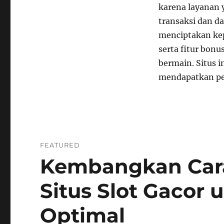
karena layanan
transaksi dan da
menciptakan ke
serta fitur bonu
bermain. Situs i
mendapatkan pe
FEATURED
Kembangkan Cara
Situs Slot Gacor 
Optimal