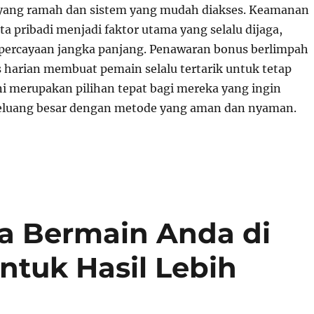
 yang ramah dan sistem yang mudah diakses. Keamanan
ta pribadi menjadi faktor utama yang selalu dijaga,
percayaan jangka panjang. Penawaran bonus berlimpah
s harian membuat pemain selalu tertarik untuk tetap
ni merupakan pilihan tepat bagi mereka yang ingin
luang besar dengan metode yang aman dan nyaman.
 Bermain Anda di
untuk Hasil Lebih