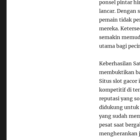
ponsel pintar h
lancar. Dengan 
pemain tidak pe
mereka. Keterse
semakin memudah
utama bagi pecin
Keberhasilan Sa
membuktikan ba
Situs slot gacor
kompetitif di te
reputasi yang so
didukung untuk 
yang sudah mem
pesat saat berga
mengherankan ji