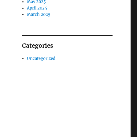
May 2025
April 2025
March 2025
Categories
Uncategorized