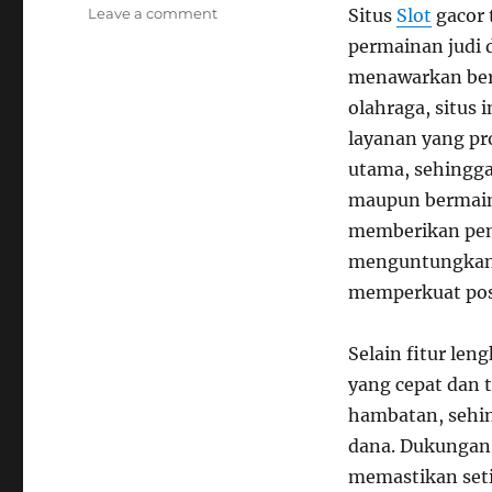
on
Leave a comment
Situs
Slot
gacor 
Membedah
permainan judi 
Sistem
menawarkan berb
Reward
dan
olahraga, situs 
Loyalty
layanan yang pr
di
utama, sehingg
Situs
Gacor
maupun bermain
Terbaik
memberikan pe
menguntungkan. 
memperkuat posis
Selain fitur len
yang cepat dan 
hambatan, sehin
dana. Dukungan 
memastikan seti