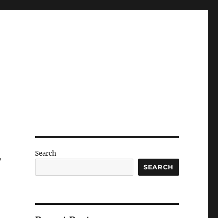
Search
y
SEARCH