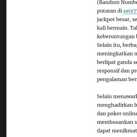
(Random Number 
putaran di
sate7
jackpot besar, 
kali bermain. T
keberuntungan 
Selain itu, ber
meningkatkan m
berlipat ganda 
responsif dan p
pengalaman ber
Selain menawark
menghadirkan ber
dan poker online
membosankan se
dapat menikmati