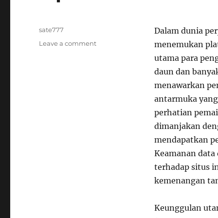
Tags
sate777
Dalam dunia per
on
Leave a comment
menemukan plat
Kembangkan
utama para peng
Cara
daun dan banyak 
Bermain
Anda
menawarkan pen
di
antarmuka yang 
Situs
perhatian pemai
Slot
Gacor
dimanjakan deng
untuk
mendapatkan pel
Hasil
Keamanan data 
Lebih
Optimal
terhadap situs 
kemenangan tan
Keunggulan utama