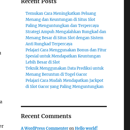
Recent Posts
Temukan Cara Meningkatkan Peluang
Menang dan Keuntungan di Situs Slot
Paling Menguntungkan dan Terpercaya
Strategi Ampuh Mengalahkan Rungkad dan
Menang Besar di Situs Slot dengan Sistem
Anti Rungkad Terpercaya
Pelajari Cara Menggunakan Bonus dan Fitur
u
Spesial untuk Mendapatkan Keuntungan
Lebih Besar di Slot
Teknik Menggunakan Data Prediksi untuk
Menang Beruntun di Togel Gacor
Pelajari Cara Mudah Mendapatkan Jackpot
di Slot Gacor yang Paling Menguntungkan
a
Recent Comments
er
A WordPress Commenter
on
Hello world!