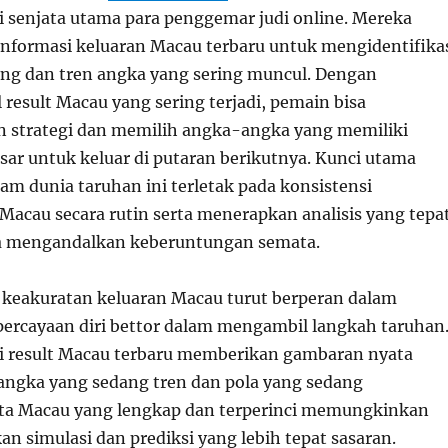
di senjata utama para penggemar judi online. Mereka
formasi keluaran Macau terbaru untuk mengidentifika
ang dan tren angka yang sering muncul. Dengan
result Macau yang sering terjadi, pemain bisa
 strategi dan memilih angka-angka yang memiliki
sar untuk keluar di putaran berikutnya. Kunci utama
am dunia taruhan ini terletak pada konsistensi
acau secara rutin serta menerapkan analisis yang tepa
ya mengandalkan keberuntungan semata.
, keakuratan keluaran Macau turut berperan dalam
rcayaan diri bettor dalam mengambil langkah taruhan
i result Macau terbaru memberikan gambaran nyata
ngka yang sedang tren dan pola yang sedang
ata Macau yang lengkap dan terperinci memungkinkan
n simulasi dan prediksi yang lebih tepat sasaran.