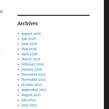
si
Archives
August 2026
July 2026
June 2026
May 2026
t
April 2026
March 2026
February 2026
January 2026
December 2025
.
November 2025
October 2025
September 2025
August 2025
July 2025
June 2025