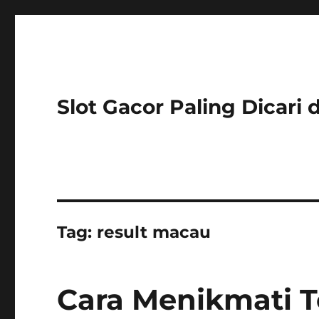
Slot Gacor Paling Dicar
Tag:
result macau
Cara Menikmati 