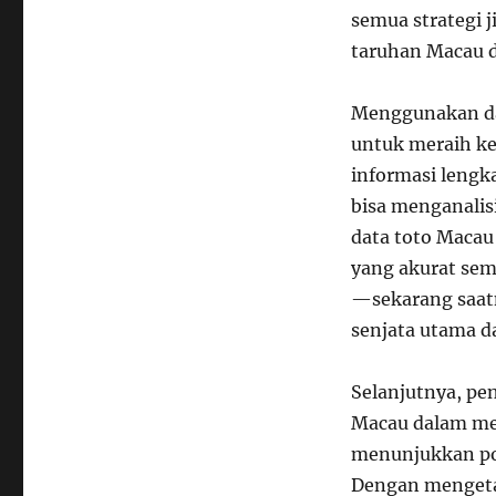
Keluaran
semua strategi 
Macau
taruhan Macau d
sebagai
Dasar
Analisis
Menggunakan dat
Profesional
untuk meraih ke
informasi lengk
bisa menganalis
data toto Macau
yang akurat sema
—sekarang saat
senjata utama d
Selanjutnya, pe
Macau dalam men
menunjukkan pol
Dengan mengeta