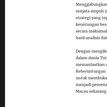
Menggabungkan d
senjata ampuh 
strategi yang t
keuntungan besa
secara maksimal
hasil analisis d
Dengan mengikut
dalam dunia Tot
memanfaatkan da
Keberuntungan a
untuk membuka 
menjadi pemenan
Macau sekarang 