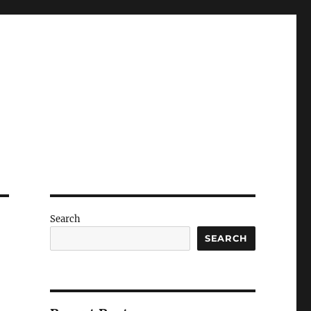
Search
SEARCH