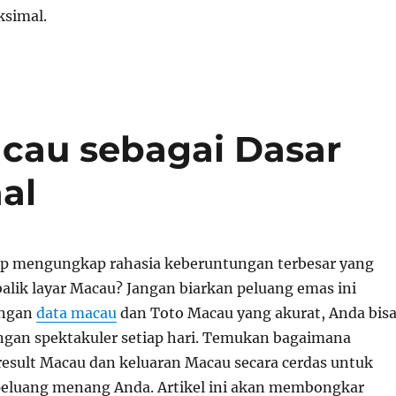
simal.
cau sebagai Dasar
nal
ap mengungkap rahasia keberuntungan terbesar yang
balik layar Macau? Jangan biarkan peluang emas ini
engan
data macau
dan Toto Macau yang akurat, Anda bis
gan spektakuler setiap hari. Temukan bagaimana
sult Macau dan keluaran Macau secara cerdas untuk
eluang menang Anda. Artikel ini akan membongkar