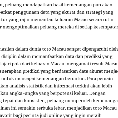
n, peluang mendapatkan hasil kemenangan pun akan
berkat penggunaan data yang akurat dan strategi yang
ttor yang rajin memantau keluaran Macau secara rutin
r mengoptimalkan peluang mereka di setiap kesempata
hasilan dalam dunia toto Macau sangat dipengaruhi oleh
n disiplin dalam memanfaatkan data dan prediksi yang
lajari pola dari keluaran Macau, mengamati result Maca
menerapkan prediksi yang berdasarkan data akurat menja
g untuk mencapai kemenangan beruntun. Para pemain
n analisis statistik dan informasi terkini akan lebih
an angka-angka yang berpotensi keluar. Dengan
g tepat dan konsisten, peluang memperoleh kemenang
ainan ini semakin terbuka lebar, menjadikan toto Macau
favorit bagi pecinta judi online yang ingin meraih