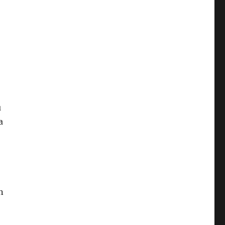
u
a
n