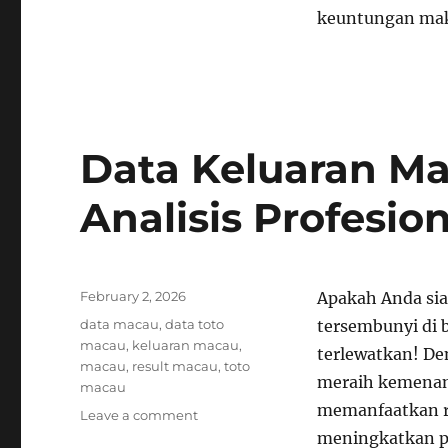
keuntungan mak
Data Keluaran Ma
Analisis Profesio
Posted
February 2, 2026
Apakah Anda si
on
Tags
data macau
,
data toto
tersembunyi di 
macau
,
keluaran macau
,
terlewatkan! D
macau
,
result macau
,
toto
meraih kemenan
macau
memanfaatkan re
on
Leave a comment
Data
meningkatkan p