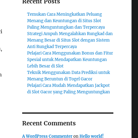
Recent Posts
Temukan Cara Meningkatkan Peluang
Menang dan Keuntungan di Situs Slot
Paling Menguntungkan dan Terpercaya
i
Strategi Ampuh Mengalahkan Rungkad dan
Menang Besar di Situs Slot dengan Sistem
Anti Rungkad Terpercaya
,
Pelajari Cara Menggunakan Bonus dan Fitur
Spesial untuk Mendapatkan Keuntungan
Lebih Besar di Slot
Teknik Menggunakan Data Prediksi untuk
n
Menang Beruntun di Togel Gacor
Pelajari Cara Mudah Mendapatkan Jackpot
di Slot Gacor yang Paling Menguntungkan
Recent Comments
A WordPress Commenter
on
Hello world!