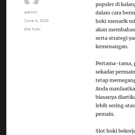
populer di kala
Author
admin
dalam cara berm
Posted
June 4, 2025
hoki menarik mi
on
Tags
slot hoki
akan membahas s
serta strategi 
kemenangan.
Pertama-tama, 
sekadar permai
tetap memegang 
Anda manfaatka
biasanya diarti
lebih sering at
pemain.
Slot hoki beke