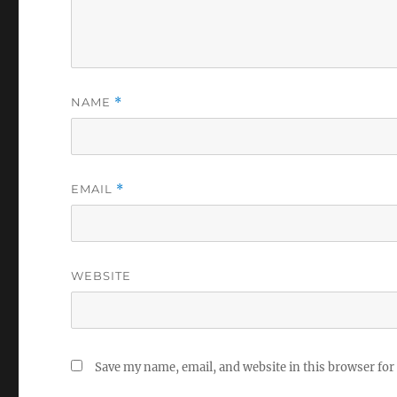
NAME
*
EMAIL
*
WEBSITE
Save my name, email, and website in this browser for