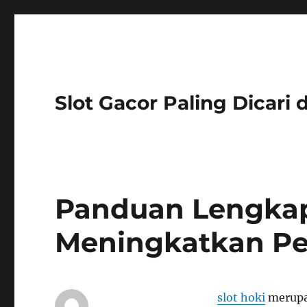
Slot Gacor Paling Dicar
Panduan Lengkap
Meningkatkan P
slot hoki
merupak