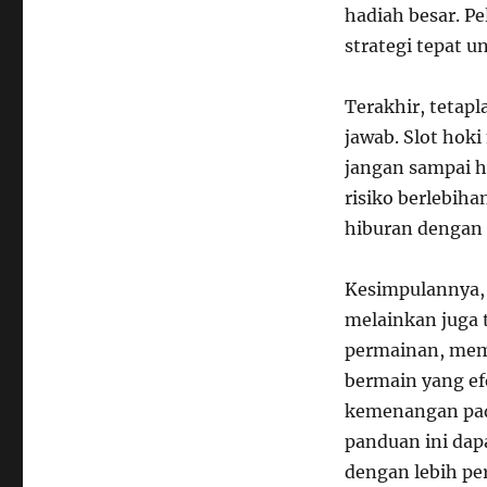
hadiah besar. Pe
strategi tepat
Terakhir, tetap
jawab. Slot hok
jangan sampai 
risiko berlebiha
hiburan dengan 
Kesimpulannya, 
melainkan juga
permainan, memi
bermain yang ef
kemenangan pada
panduan ini dap
dengan lebih per