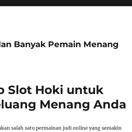
i dan Banyak Pemain Menang
 Slot Hoki untuk
eluang Menang Anda
an salah satu permainan judi online yang semakin