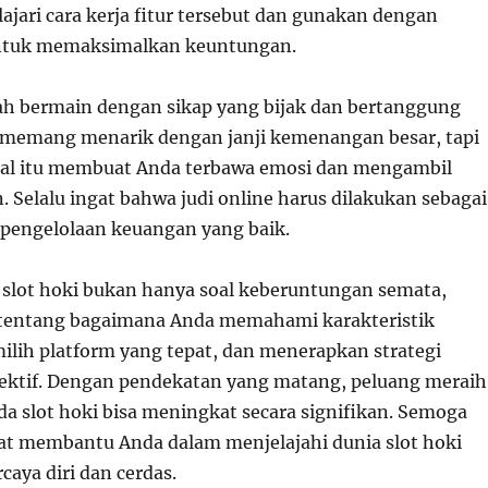
lajari cara kerja fitur tersebut dan gunakan dengan
 untuk memaksimalkan keuntungan.
lah bermain dengan sikap yang bijak dan bertanggung
i memang menarik dengan janji kemenangan besar, tapi
hal itu membuat Anda terbawa emosi dan mengambil
n. Selalu ingat bahwa judi online harus dilakukan sebagai
pengelolaan keuangan yang baik.
slot hoki bukan hanya soal keberuntungan semata,
 tentang bagaimana Anda memahami karakteristik
lih platform yang tepat, dan menerapkan strategi
ektif. Dengan pendekatan yang matang, peluang meraih
 slot hoki bisa meningkat secara signifikan. Semoga
at membantu Anda dalam menjelajahi dunia slot hoki
caya diri dan cerdas.