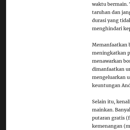
waktu bermain. 
taruhan dan jang
durasi yang tid
menghindari kep
Memanfaatkan bo
meningkatkan pe
menawarkan bonu
dimanfaatkan u
mengeluarkan ua
keuntungan And
Selain itu, kena
mainkan. Banyak
putaran gratis (
kemenangan (mu