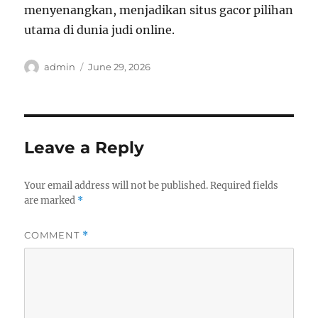
menyenangkan, menjadikan situs gacor pilihan
utama di dunia judi online.
Author
Posted
admin
June 29, 2026
on
Leave a Reply
Your email address will not be published.
Required fields
are marked
*
COMMENT
*