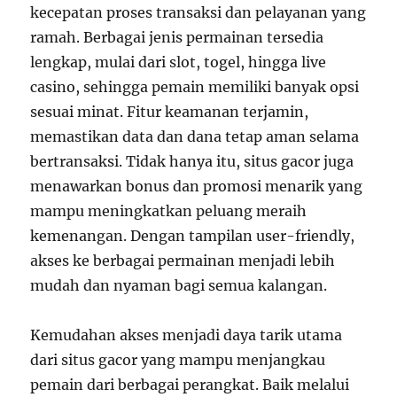
kecepatan proses transaksi dan pelayanan yang
ramah. Berbagai jenis permainan tersedia
lengkap, mulai dari slot, togel, hingga live
casino, sehingga pemain memiliki banyak opsi
sesuai minat. Fitur keamanan terjamin,
memastikan data dan dana tetap aman selama
bertransaksi. Tidak hanya itu, situs gacor juga
menawarkan bonus dan promosi menarik yang
mampu meningkatkan peluang meraih
kemenangan. Dengan tampilan user-friendly,
akses ke berbagai permainan menjadi lebih
mudah dan nyaman bagi semua kalangan.
Kemudahan akses menjadi daya tarik utama
dari situs gacor yang mampu menjangkau
pemain dari berbagai perangkat. Baik melalui