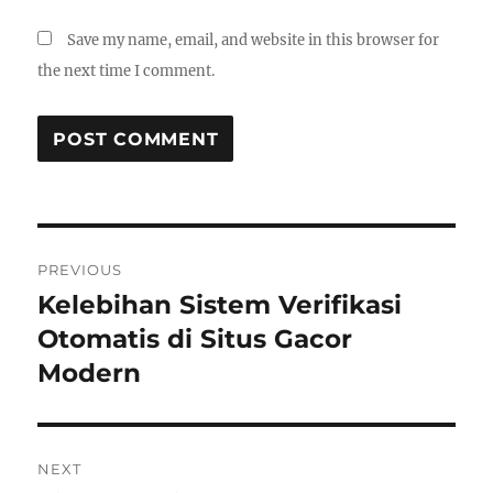
Save my name, email, and website in this browser for
the next time I comment.
Post
PREVIOUS
navigation
Kelebihan Sistem Verifikasi
Previous
post:
Otomatis di Situs Gacor
Modern
NEXT