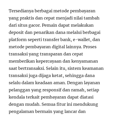
Tersedianya berbagai metode pembayaran
yang praktis dan cepat menjadi nilai tambah
dari situs gacor. Pemain dapat melakukan
deposit dan penarikan dana melalui berbagai
platform seperti transfer bank, e-wallet, dan
metode pembayaran digital lainnya. Proses
transaksi yang transparan dan cepat
memberikan kepercayaan dan kenyamanan
saat bertransaksi. Selain itu, sistem keamanan
transaksi juga dijaga ketat, sehingga dana
selalu dalam keadaan aman. Dengan layanan
pelanggan yang responsif dan ramah, setiap
kendala terkait pembayaran dapat diatasi
dengan mudah. Semua fitur ini mendukung
pengalaman bermain yang lancar dan