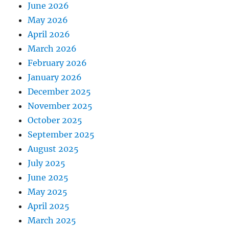
June 2026
May 2026
April 2026
March 2026
February 2026
January 2026
December 2025
November 2025
October 2025
September 2025
August 2025
July 2025
June 2025
May 2025
April 2025
March 2025