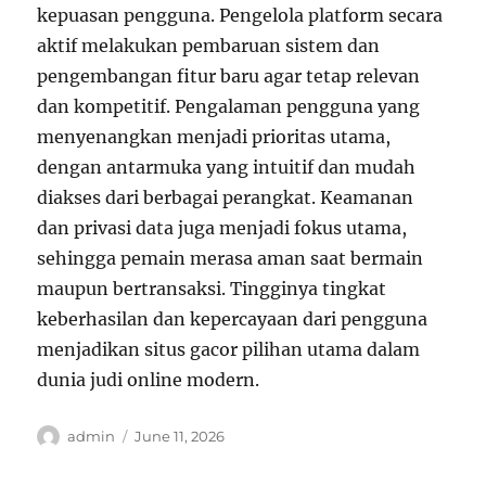
kepuasan pengguna. Pengelola platform secara
aktif melakukan pembaruan sistem dan
pengembangan fitur baru agar tetap relevan
dan kompetitif. Pengalaman pengguna yang
menyenangkan menjadi prioritas utama,
dengan antarmuka yang intuitif dan mudah
diakses dari berbagai perangkat. Keamanan
dan privasi data juga menjadi fokus utama,
sehingga pemain merasa aman saat bermain
maupun bertransaksi. Tingginya tingkat
keberhasilan dan kepercayaan dari pengguna
menjadikan situs gacor pilihan utama dalam
dunia judi online modern.
Author
Posted
admin
June 11, 2026
on