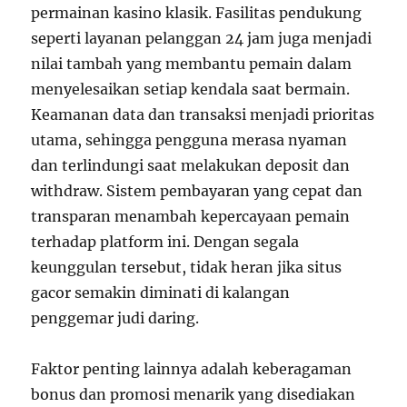
permainan kasino klasik. Fasilitas pendukung
seperti layanan pelanggan 24 jam juga menjadi
nilai tambah yang membantu pemain dalam
menyelesaikan setiap kendala saat bermain.
Keamanan data dan transaksi menjadi prioritas
utama, sehingga pengguna merasa nyaman
dan terlindungi saat melakukan deposit dan
withdraw. Sistem pembayaran yang cepat dan
transparan menambah kepercayaan pemain
terhadap platform ini. Dengan segala
keunggulan tersebut, tidak heran jika situs
gacor semakin diminati di kalangan
penggemar judi daring.
Faktor penting lainnya adalah keberagaman
bonus dan promosi menarik yang disediakan