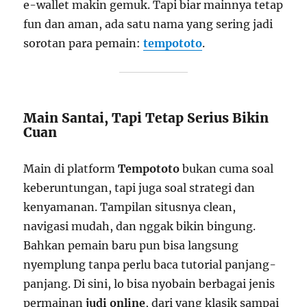
e-wallet makin gemuk. Tapi biar mainnya tetap
fun dan aman, ada satu nama yang sering jadi
sorotan para pemain:
tempototo
.
Main Santai, Tapi Tetap Serius Bikin
Cuan
Main di platform
Tempototo
bukan cuma soal
keberuntungan, tapi juga soal strategi dan
kenyamanan. Tampilan situsnya clean,
navigasi mudah, dan nggak bikin bingung.
Bahkan pemain baru pun bisa langsung
nyemplung tanpa perlu baca tutorial panjang-
panjang. Di sini, lo bisa nyobain berbagai jenis
permainan
judi online
, dari yang klasik sampai