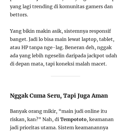
yang lagi trending di komunitas gamers dan
bettors.
Yang bikin makin asik, sistemnya responsif
banget. Jadi lo bisa main lewat laptop, tablet,
atau HP tanpa nge-lag. Beneran deh, nggak
ada yang lebih ngeselin daripada jackpot udah
di depan mata, tapi koneksi malah macet.
Nggak Cuma Seru, Tapi Juga Aman
Banyak orang mikir, “main judi online itu
riskan, kan?” Nah, di
Tempototo
, keamanan
jadi prioritas utama. Sistem keamanannya