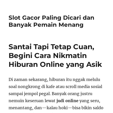
Slot Gacor Paling Dicari dan
Banyak Pemain Menang
Santai Tapi Tetap Cuan,
Begini Cara Nikmatin
Hiburan Online yang Asik
Di zaman sekarang, hiburan itu nggak melulu
soal nongkrong di kafe atau scroll media sosial
sampai jempol pegal. Banyak orang justru
nemuin keseruan lewat
judi online
yang seru,
menantang, dan—kalau hoki—bisa bikin saldo