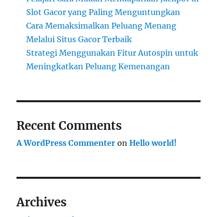
Slot Gacor yang Paling Menguntungkan
Cara Memaksimalkan Peluang Menang
Melalui Situs Gacor Terbaik
Strategi Menggunakan Fitur Autospin untuk
Meningkatkan Peluang Kemenangan
Recent Comments
A WordPress Commenter
on
Hello world!
Archives