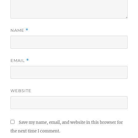
NAME
*
EMAIL
*
WEBSITE
Save my name, email, and website in this browser for
the next time I comment.