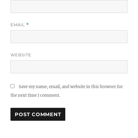
EMAIL
*
WEBSITE
Save my name, email, and website in this browser for
the next time I comment.