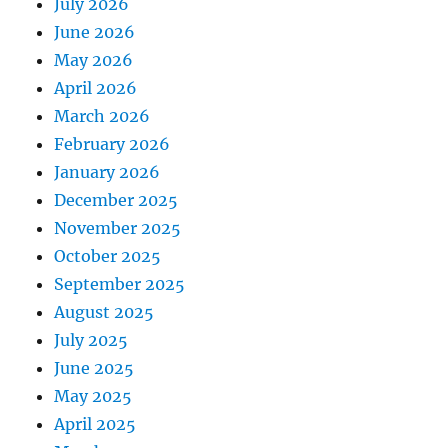
July 2026
June 2026
May 2026
April 2026
March 2026
February 2026
January 2026
December 2025
November 2025
October 2025
September 2025
August 2025
July 2025
June 2025
May 2025
April 2025