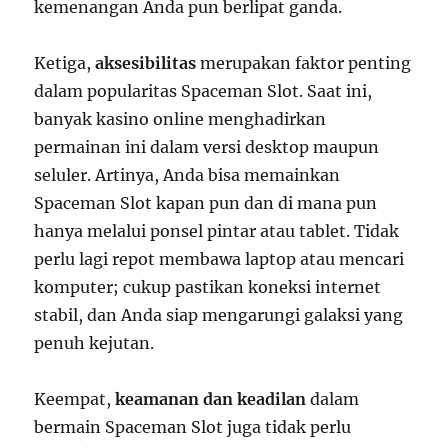
kemenangan Anda pun berlipat ganda.
Ketiga,
aksesibilitas
merupakan faktor penting
dalam popularitas Spaceman Slot. Saat ini,
banyak kasino online menghadirkan
permainan ini dalam versi desktop maupun
seluler. Artinya, Anda bisa memainkan
Spaceman Slot kapan pun dan di mana pun
hanya melalui ponsel pintar atau tablet. Tidak
perlu lagi repot membawa laptop atau mencari
komputer; cukup pastikan koneksi internet
stabil, dan Anda siap mengarungi galaksi yang
penuh kejutan.
Keempat,
keamanan dan keadilan
dalam
bermain Spaceman Slot juga tidak perlu