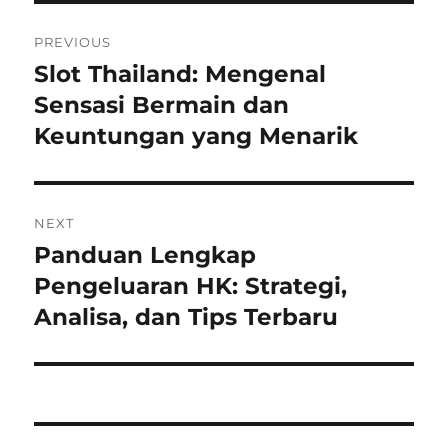
Post
PREVIOUS
navigation
Slot Thailand: Mengenal
Previous
post:
Sensasi Bermain dan
Keuntungan yang Menarik
NEXT
Panduan Lengkap
Next
post:
Pengeluaran HK: Strategi,
Analisa, dan Tips Terbaru