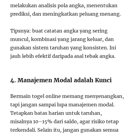
melakukan analisis pola angka, menentukan
prediksi, dan meningkatkan peluang menang.
Tipsnya: buat catatan angka yang sering
muncul, kombinasi yang jarang keluar, dan
gunakan sistem taruhan yang konsisten. Ini
jauh lebih efektif daripada asal tebak angka.
4. Manajemen Modal adalah Kunci
Bermain togel online memang menyenangkan,
tapi jangan sampai lupa manajemen modal.
Tetapkan batas harian untuk taruhan,
misalnya 10–15% dari saldo, agar risiko tetap
terkendali. Selain itu, jangan gunakan semua