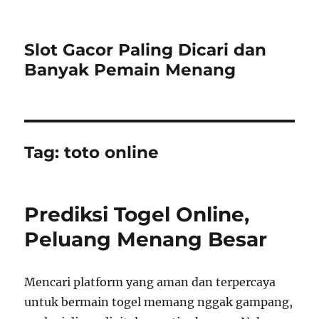
Slot Gacor Paling Dicari dan
Banyak Pemain Menang
Tag:
toto online
Prediksi Togel Online,
Peluang Menang Besar
Mencari platform yang aman dan terpercaya
untuk bermain togel memang nggak gampang,