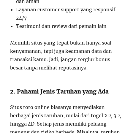
dan aman
Layanan customer support yang responsif
24/7
Testimoni dan review dari pemain lain
Memilih situs yang tepat bukan hanya soal
kenyamanan, tapi juga keamanan data dan
transaksi kamu. Jadi, jangan tergiur bonus
besar tanpa melihat reputasinya.
2. Pahami Jenis Taruhan yang Ada
Situs toto online biasanya menyediakan
berbagai jenis taruhan, mulai dari togel 2D, 3D,
hingga 4D. Setiap jenis memiliki peluang
menang dan risiko berbeda. Misalnya, taruhan