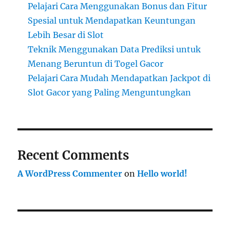
Pelajari Cara Menggunakan Bonus dan Fitur
Spesial untuk Mendapatkan Keuntungan
Lebih Besar di Slot
Teknik Menggunakan Data Prediksi untuk
Menang Beruntun di Togel Gacor
Pelajari Cara Mudah Mendapatkan Jackpot di
Slot Gacor yang Paling Menguntungkan
Recent Comments
A WordPress Commenter
on
Hello world!