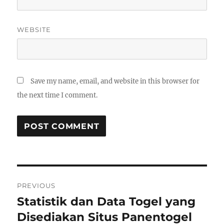
WEBSITE
Save my name, email, and website in this browser for
the next time I comment.
Post
PREVIOUS
navigation
Statistik dan Data Togel yang
Previous
post:
Disediakan Situs Panentogel