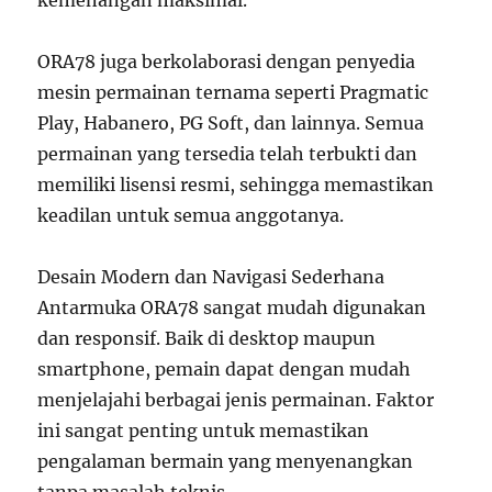
kemenangan maksimal.
ORA78 juga berkolaborasi dengan penyedia
mesin permainan ternama seperti Pragmatic
Play, Habanero, PG Soft, dan lainnya. Semua
permainan yang tersedia telah terbukti dan
memiliki lisensi resmi, sehingga memastikan
keadilan untuk semua anggotanya.
Desain Modern dan Navigasi Sederhana
Antarmuka ORA78 sangat mudah digunakan
dan responsif. Baik di desktop maupun
smartphone, pemain dapat dengan mudah
menjelajahi berbagai jenis permainan. Faktor
ini sangat penting untuk memastikan
pengalaman bermain yang menyenangkan