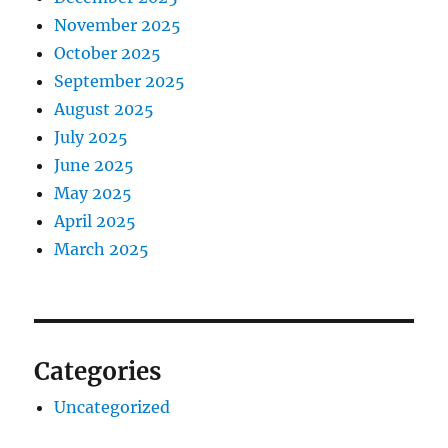
November 2025
October 2025
September 2025
August 2025
July 2025
June 2025
May 2025
April 2025
March 2025
Categories
Uncategorized