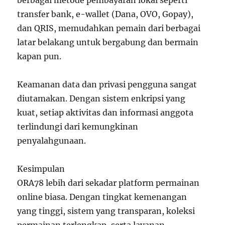
berbagai metode pembayaran lokal seperti
transfer bank, e-wallet (Dana, OVO, Gopay),
dan QRIS, memudahkan pemain dari berbagai
latar belakang untuk bergabung dan bermain
kapan pun.
Keamanan data dan privasi pengguna sangat
diutamakan. Dengan sistem enkripsi yang
kuat, setiap aktivitas dan informasi anggota
terlindungi dari kemungkinan
penyalahgunaan.
Kesimpulan
ORA78 lebih dari sekadar platform permainan
online biasa. Dengan tingkat kemenangan
yang tinggi, sistem yang transparan, koleksi