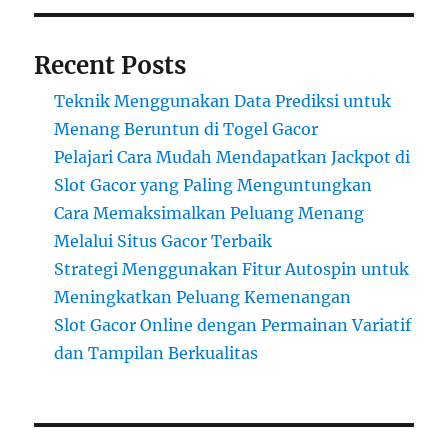
Recent Posts
Teknik Menggunakan Data Prediksi untuk
Menang Beruntun di Togel Gacor
Pelajari Cara Mudah Mendapatkan Jackpot di
Slot Gacor yang Paling Menguntungkan
Cara Memaksimalkan Peluang Menang
Melalui Situs Gacor Terbaik
Strategi Menggunakan Fitur Autospin untuk
Meningkatkan Peluang Kemenangan
Slot Gacor Online dengan Permainan Variatif
dan Tampilan Berkualitas