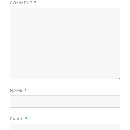
COMMENT
*
NAME
*
EMAIL
*