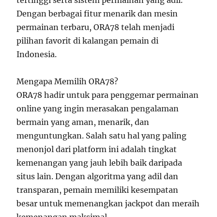
tertinggi serta sistem permainan yang adil.
Dengan berbagai fitur menarik dan mesin
permainan terbaru, ORA78 telah menjadi
pilihan favorit di kalangan pemain di
Indonesia.
Mengapa Memilih ORA78?
ORA78 hadir untuk para penggemar permainan
online yang ingin merasakan pengalaman
bermain yang aman, menarik, dan
menguntungkan. Salah satu hal yang paling
menonjol dari platform ini adalah tingkat
kemenangan yang jauh lebih baik daripada
situs lain. Dengan algoritma yang adil dan
transparan, pemain memiliki kesempatan
besar untuk memenangkan jackpot dan meraih