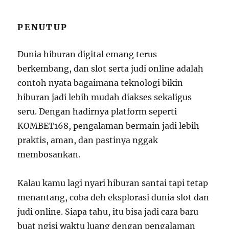
PENUTUP
Dunia hiburan digital emang terus
berkembang, dan slot serta judi online adalah
contoh nyata bagaimana teknologi bikin
hiburan jadi lebih mudah diakses sekaligus
seru. Dengan hadirnya platform seperti
KOMBET168, pengalaman bermain jadi lebih
praktis, aman, dan pastinya nggak
membosankan.
Kalau kamu lagi nyari hiburan santai tapi tetap
menantang, coba deh eksplorasi dunia slot dan
judi online. Siapa tahu, itu bisa jadi cara baru
buat ngisi waktu luang dengan pengalaman