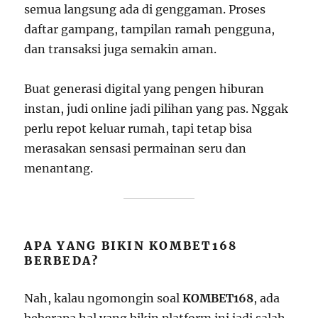
semua langsung ada di genggaman. Proses
daftar gampang, tampilan ramah pengguna,
dan transaksi juga semakin aman.
Buat generasi digital yang pengen hiburan
instan, judi online jadi pilihan yang pas. Nggak
perlu repot keluar rumah, tapi tetap bisa
merasakan sensasi permainan seru dan
menantang.
APA YANG BIKIN KOMBET168
BERBEDA?
Nah, kalau ngomongin soal
KOMBET168
, ada