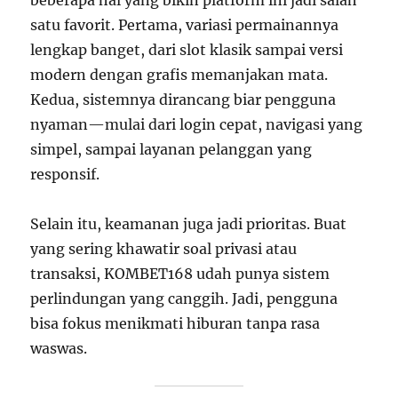
beberapa hal yang bikin platform ini jadi salah
satu favorit. Pertama, variasi permainannya
lengkap banget, dari slot klasik sampai versi
modern dengan grafis memanjakan mata.
Kedua, sistemnya dirancang biar pengguna
nyaman—mulai dari login cepat, navigasi yang
simpel, sampai layanan pelanggan yang
responsif.
Selain itu, keamanan juga jadi prioritas. Buat
yang sering khawatir soal privasi atau
transaksi, KOMBET168 udah punya sistem
perlindungan yang canggih. Jadi, pengguna
bisa fokus menikmati hiburan tanpa rasa
waswas.