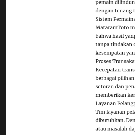
pemain dilindun
dengan tenang t
Sistem Permaina
MataramToto me
bahwa hasil yan
tanpa tindakan 
kesempatan yang
Proses Transaks
Kecepatan trans
berbagai piliha
setoran dan pen
memberikan ke
Layanan Pelang
Tim layanan pe
dibutuhkan. Deng
atau masalah da