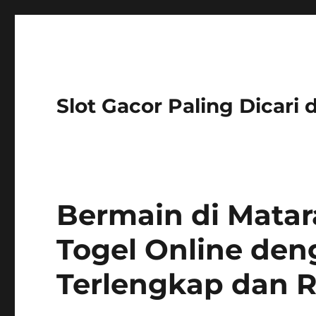
Slot Gacor Paling Dicar
Bermain di Matar
Togel Online den
Terlengkap dan 