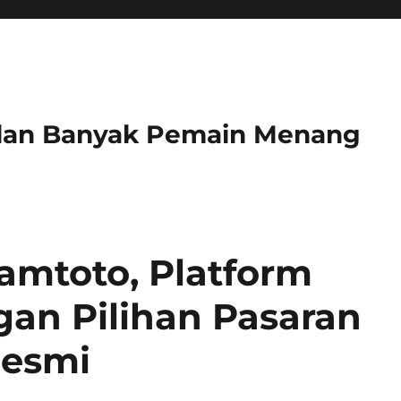
i dan Banyak Pemain Menang
amtoto, Platform
gan Pilihan Pasaran
Resmi