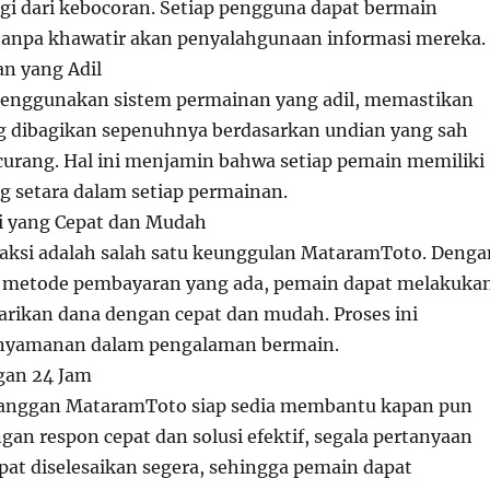
gi dari kebocoran. Setiap pengguna dapat bermain
anpa khawatir akan penyalahgunaan informasi mereka.
n yang Adil
nggunakan sistem permainan yang adil, memastikan
g dibagikan sepenuhnya berdasarkan undian yang sah
curang. Hal ini menjamin bahwa setiap pemain memiliki
 setara dalam setiap permainan.
i yang Cepat dan Mudah
aksi adalah salah satu keunggulan MataramToto. Denga
n metode pembayaran yang ada, pemain dapat melakuka
arikan dana dengan cepat dan mudah. Proses ini
nyamanan dalam pengalaman bermain.
gan 24 Jam
langgan MataramToto siap sedia membantu kapan pun
an respon cepat dan solusi efektif, segala pertanyaan
pat diselesaikan segera, sehingga pemain dapat