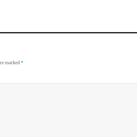
 are marked
*