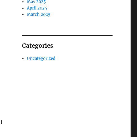
May 2025
April 2025
March 2025
Categories
Uncategorized
l