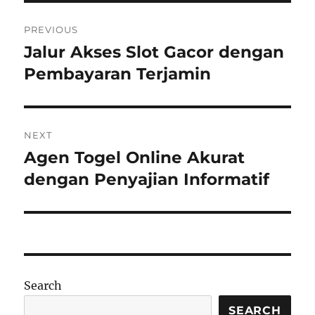
Post
PREVIOUS
navigation
Jalur Akses Slot Gacor dengan
Previous
post:
Pembayaran Terjamin
NEXT
Agen Togel Online Akurat
Next
post:
dengan Penyajian Informatif
Search
SEARCH