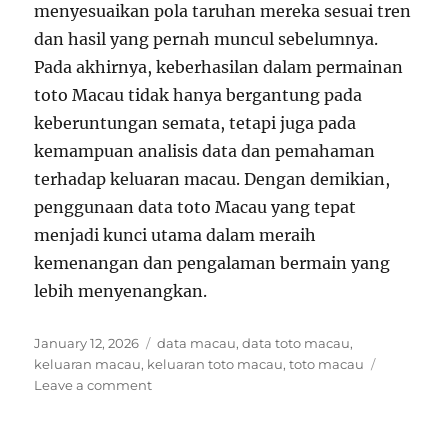
menyesuaikan pola taruhan mereka sesuai tren
dan hasil yang pernah muncul sebelumnya.
Pada akhirnya, keberhasilan dalam permainan
toto Macau tidak hanya bergantung pada
keberuntungan semata, tetapi juga pada
kemampuan analisis data dan pemahaman
terhadap keluaran macau. Dengan demikian,
penggunaan data toto Macau yang tepat
menjadi kunci utama dalam meraih
kemenangan dan pengalaman bermain yang
lebih menyenangkan.
Posted
Tags
January 12, 2026
data macau
,
data toto macau
,
on
keluaran macau
,
keluaran toto macau
,
toto macau
on
Leave a comment
Toto
Macau
Tanpa