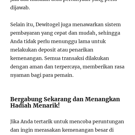
dijawab.
Selain itu, Dewitogel juga menawarkan sistem
pembayaran yang cepat dan mudah, sehingga
Anda tidak perlu menunggu lama untuk
melakukan deposit atau penarikan
kemenangan. Semua transaksi dilakukan
dengan aman dan terpercaya, memberikan rasa
nyaman bagi para pemain.
Bergabung Sekarang dan Menangkan
Hadiah Menarik!
Jika Anda tertarik untuk mencoba peruntungan
dan ingin merasakan kemenangan besar di