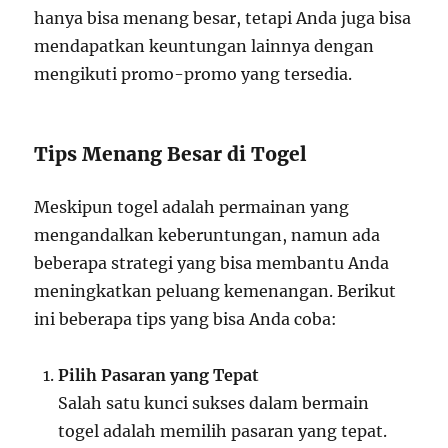
hanya bisa menang besar, tetapi Anda juga bisa
mendapatkan keuntungan lainnya dengan
mengikuti promo-promo yang tersedia.
Tips Menang Besar di Togel
Meskipun togel adalah permainan yang
mengandalkan keberuntungan, namun ada
beberapa strategi yang bisa membantu Anda
meningkatkan peluang kemenangan. Berikut
ini beberapa tips yang bisa Anda coba:
Pilih Pasaran yang Tepat
Salah satu kunci sukses dalam bermain
togel adalah memilih pasaran yang tepat.