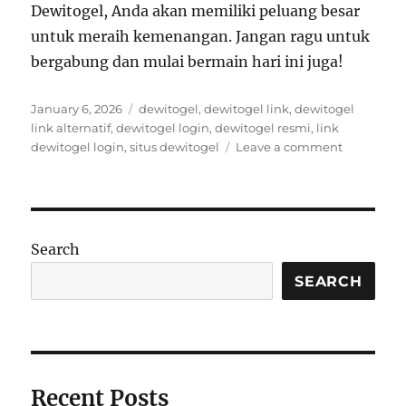
Dewitogel, Anda akan memiliki peluang besar
untuk meraih kemenangan. Jangan ragu untuk
bergabung dan mulai bermain hari ini juga!
Posted
Tags
January 6, 2026
dewitogel
,
dewitogel link
,
dewitogel
on
link alternatif
,
dewitogel login
,
dewitogel resmi
,
link
on
dewitogel login
,
situs dewitogel
Leave a comment
Cara
Mudah
Menang
Besar
di
Search
Togel
Online
SEARCH
Recent Posts