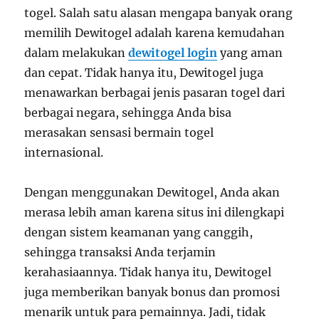
togel. Salah satu alasan mengapa banyak orang
memilih Dewitogel adalah karena kemudahan
dalam melakukan
dewitogel login
yang aman
dan cepat. Tidak hanya itu, Dewitogel juga
menawarkan berbagai jenis pasaran togel dari
berbagai negara, sehingga Anda bisa
merasakan sensasi bermain togel
internasional.
Dengan menggunakan Dewitogel, Anda akan
merasa lebih aman karena situs ini dilengkapi
dengan sistem keamanan yang canggih,
sehingga transaksi Anda terjamin
kerahasiaannya. Tidak hanya itu, Dewitogel
juga memberikan banyak bonus dan promosi
menarik untuk para pemainnya. Jadi, tidak