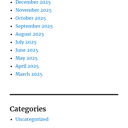
December 2025
November 2025
October 2025
September 2025
August 2025
July 2025
June 2025
May 2025
April 2025
March 2025
Categories
Uncategorized