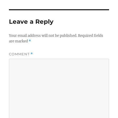
Leave a Reply
Your email address will not be published.
Required fields
are marked
*
COMMENT
*