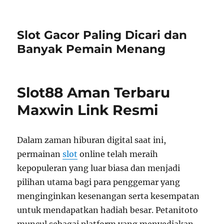
Slot Gacor Paling Dicari dan
Banyak Pemain Menang
Slot88 Aman Terbaru
Maxwin Link Resmi
Dalam zaman hiburan digital saat ini,
permainan
slot
online telah meraih
kepopuleran yang luar biasa dan menjadi
pilihan utama bagi para penggemar yang
menginginkan kesenangan serta kesempatan
untuk mendapatkan hadiah besar. Petanitoto