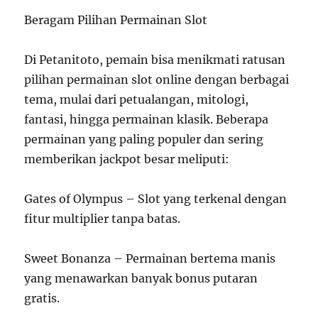
Beragam Pilihan Permainan Slot
Di Petanitoto, pemain bisa menikmati ratusan
pilihan permainan slot online dengan berbagai
tema, mulai dari petualangan, mitologi,
fantasi, hingga permainan klasik. Beberapa
permainan yang paling populer dan sering
memberikan jackpot besar meliputi:
Gates of Olympus – Slot yang terkenal dengan
fitur multiplier tanpa batas.
Sweet Bonanza – Permainan bertema manis
yang menawarkan banyak bonus putaran
gratis.