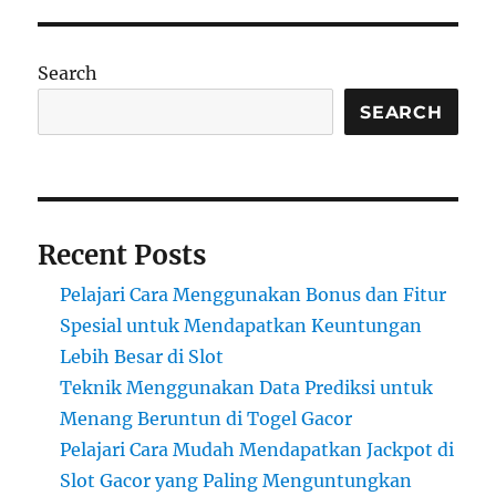
Search
SEARCH
Recent Posts
Pelajari Cara Menggunakan Bonus dan Fitur
Spesial untuk Mendapatkan Keuntungan
Lebih Besar di Slot
Teknik Menggunakan Data Prediksi untuk
Menang Beruntun di Togel Gacor
Pelajari Cara Mudah Mendapatkan Jackpot di
Slot Gacor yang Paling Menguntungkan