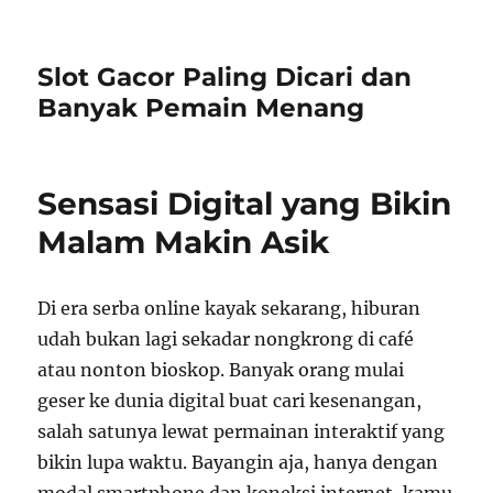
Slot Gacor Paling Dicari dan
Banyak Pemain Menang
Sensasi Digital yang Bikin
Malam Makin Asik
Di era serba online kayak sekarang, hiburan
udah bukan lagi sekadar nongkrong di café
atau nonton bioskop. Banyak orang mulai
geser ke dunia digital buat cari kesenangan,
salah satunya lewat permainan interaktif yang
bikin lupa waktu. Bayangin aja, hanya dengan