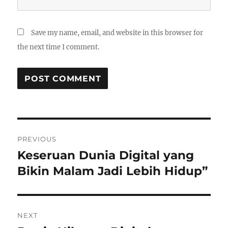
Save my name, email, and website in this browser for
the next time I comment.
Post
PREVIOUS
navigation
Keseruan Dunia Digital yang
Previous
post:
Bikin Malam Jadi Lebih Hidup”
NEXT