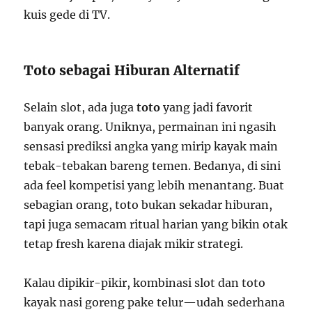
kuis gede di TV.
Toto sebagai Hiburan Alternatif
Selain slot, ada juga
toto
yang jadi favorit
banyak orang. Uniknya, permainan ini ngasih
sensasi prediksi angka yang mirip kayak main
tebak-tebakan bareng temen. Bedanya, di sini
ada feel kompetisi yang lebih menantang. Buat
sebagian orang, toto bukan sekadar hiburan,
tapi juga semacam ritual harian yang bikin otak
tetap fresh karena diajak mikir strategi.
Kalau dipikir-pikir, kombinasi slot dan toto
kayak nasi goreng pake telur—udah sederhana