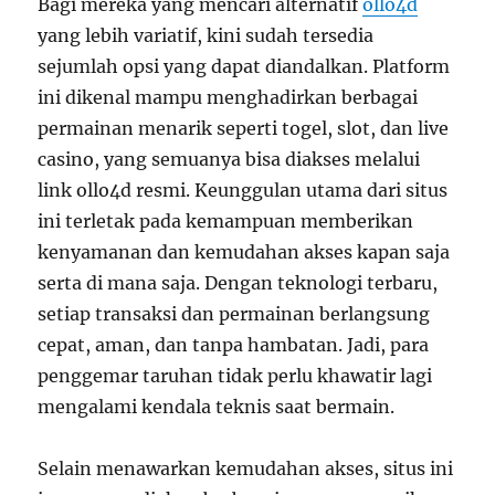
Bagi mereka yang mencari alternatif
ollo4d
yang lebih variatif, kini sudah tersedia
sejumlah opsi yang dapat diandalkan. Platform
ini dikenal mampu menghadirkan berbagai
permainan menarik seperti togel, slot, dan live
casino, yang semuanya bisa diakses melalui
link ollo4d resmi. Keunggulan utama dari situs
ini terletak pada kemampuan memberikan
kenyamanan dan kemudahan akses kapan saja
serta di mana saja. Dengan teknologi terbaru,
setiap transaksi dan permainan berlangsung
cepat, aman, dan tanpa hambatan. Jadi, para
penggemar taruhan tidak perlu khawatir lagi
mengalami kendala teknis saat bermain.
Selain menawarkan kemudahan akses, situs ini