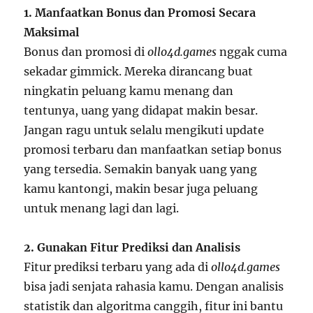
1. Manfaatkan Bonus dan Promosi Secara
Maksimal
Bonus dan promosi di
ollo4d.games
nggak cuma
sekadar gimmick. Mereka dirancang buat
ningkatin peluang kamu menang dan
tentunya, uang yang didapat makin besar.
Jangan ragu untuk selalu mengikuti update
promosi terbaru dan manfaatkan setiap bonus
yang tersedia. Semakin banyak uang yang
kamu kantongi, makin besar juga peluang
untuk menang lagi dan lagi.
2. Gunakan Fitur Prediksi dan Analisis
Fitur prediksi terbaru yang ada di
ollo4d.games
bisa jadi senjata rahasia kamu. Dengan analisis
statistik dan algoritma canggih, fitur ini bantu