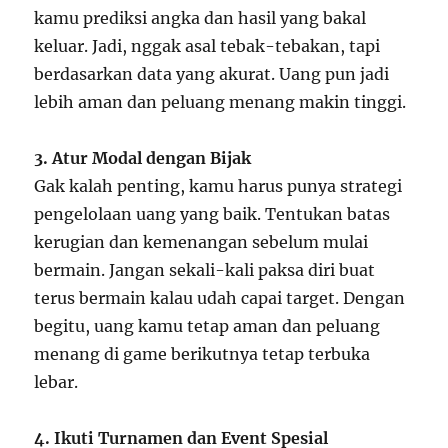
kamu prediksi angka dan hasil yang bakal
keluar. Jadi, nggak asal tebak-tebakan, tapi
berdasarkan data yang akurat. Uang pun jadi
lebih aman dan peluang menang makin tinggi.
3. Atur Modal dengan Bijak
Gak kalah penting, kamu harus punya strategi
pengelolaan uang yang baik. Tentukan batas
kerugian dan kemenangan sebelum mulai
bermain. Jangan sekali-kali paksa diri buat
terus bermain kalau udah capai target. Dengan
begitu, uang kamu tetap aman dan peluang
menang di game berikutnya tetap terbuka
lebar.
4. Ikuti Turnamen dan Event Spesial