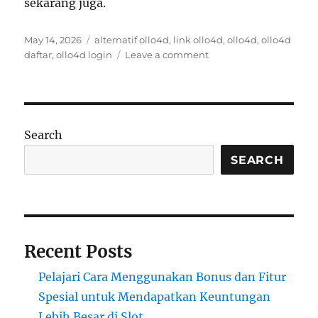
sekarang juga.
Posted
Tags
May 14, 2026
alternatif ollo4d
,
link ollo4d
,
ollo4d
,
ollo4d
on
on
daftar
,
ollo4d login
Leave a comment
Cara
Mudah
Menang
di
Slot
Search
Mahjong
dengan
SEARCH
Pola
Spin
Favorit
Para
Master
Recent Posts
Slot
Online
Pelajari Cara Menggunakan Bonus dan Fitur
Spesial untuk Mendapatkan Keuntungan
Lebih Besar di Slot