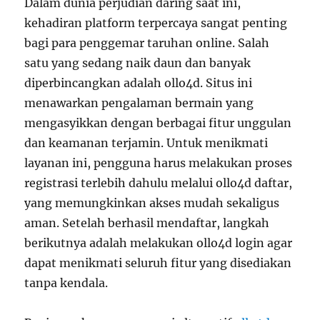
Dalam dunia perjudian daring saat ini,
kehadiran platform terpercaya sangat penting
bagi para penggemar taruhan online. Salah
satu yang sedang naik daun dan banyak
diperbincangkan adalah ollo4d. Situs ini
menawarkan pengalaman bermain yang
mengasyikkan dengan berbagai fitur unggulan
dan keamanan terjamin. Untuk menikmati
layanan ini, pengguna harus melakukan proses
registrasi terlebih dahulu melalui ollo4d daftar,
yang memungkinkan akses mudah sekaligus
aman. Setelah berhasil mendaftar, langkah
berikutnya adalah melakukan ollo4d login agar
dapat menikmati seluruh fitur yang disediakan
tanpa kendala.