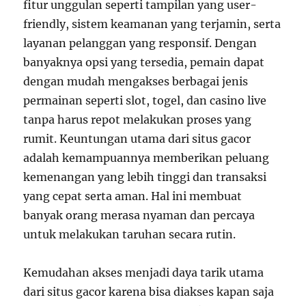
fitur unggulan seperti tampilan yang user-
friendly, sistem keamanan yang terjamin, serta
layanan pelanggan yang responsif. Dengan
banyaknya opsi yang tersedia, pemain dapat
dengan mudah mengakses berbagai jenis
permainan seperti slot, togel, dan casino live
tanpa harus repot melakukan proses yang
rumit. Keuntungan utama dari situs gacor
adalah kemampuannya memberikan peluang
kemenangan yang lebih tinggi dan transaksi
yang cepat serta aman. Hal ini membuat
banyak orang merasa nyaman dan percaya
untuk melakukan taruhan secara rutin.
Kemudahan akses menjadi daya tarik utama
dari situs gacor karena bisa diakses kapan saja