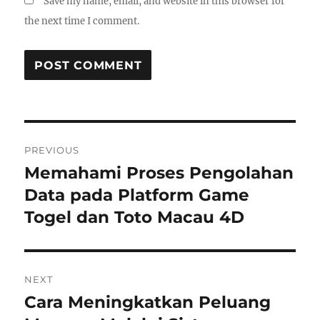
Save my name, email, and website in this browser for
the next time I comment.
Post
PREVIOUS
navigation
Memahami Proses Pengolahan
Previous
post:
Data pada Platform Game
Togel dan Toto Macau 4D
NEXT
Cara Meningkatkan Peluang
Next