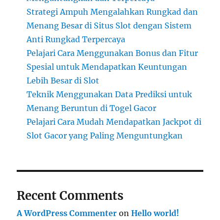
Strategi Ampuh Mengalahkan Rungkad dan
Menang Besar di Situs Slot dengan Sistem
Anti Rungkad Terpercaya
Pelajari Cara Menggunakan Bonus dan Fitur
Spesial untuk Mendapatkan Keuntungan
Lebih Besar di Slot
Teknik Menggunakan Data Prediksi untuk
Menang Beruntun di Togel Gacor
Pelajari Cara Mudah Mendapatkan Jackpot di
Slot Gacor yang Paling Menguntungkan
Recent Comments
A WordPress Commenter
on
Hello world!