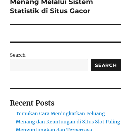
post:
Menang Melalui Sistem
Statistik di Situs Gacor
Search
SEARCH
Recent Posts
Temukan Cara Meningkatkan Peluang
Menang dan Keuntungan di Situs Slot Paling
Menguntungkan dan Terpercaya