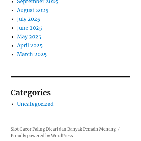
September 2025
August 2025
July 2025
June 2025
May 2025
April 2025
March 2025
Categories
Uncategorized
Slot Gacor Paling Dicari dan Banyak Pemain Menang
Proudly powered by WordPress