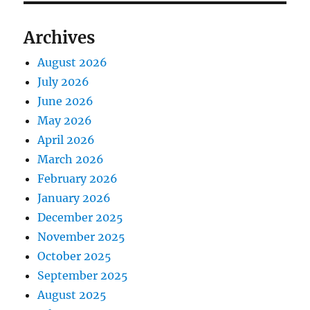
Archives
August 2026
July 2026
June 2026
May 2026
April 2026
March 2026
February 2026
January 2026
December 2025
November 2025
October 2025
September 2025
August 2025