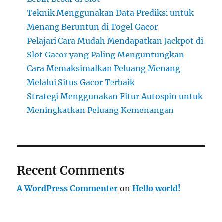
Teknik Menggunakan Data Prediksi untuk
Menang Beruntun di Togel Gacor
Pelajari Cara Mudah Mendapatkan Jackpot di
Slot Gacor yang Paling Menguntungkan
Cara Memaksimalkan Peluang Menang
Melalui Situs Gacor Terbaik
Strategi Menggunakan Fitur Autospin untuk
Meningkatkan Peluang Kemenangan
Recent Comments
A WordPress Commenter
on
Hello world!