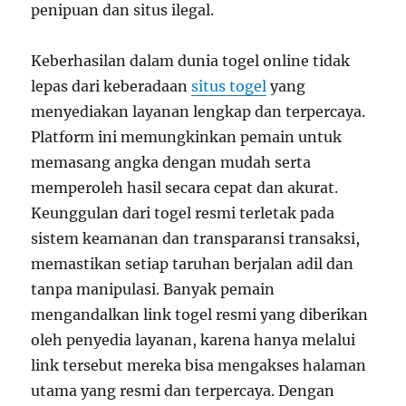
penipuan dan situs ilegal.
Keberhasilan dalam dunia togel online tidak
lepas dari keberadaan
situs togel
yang
menyediakan layanan lengkap dan terpercaya.
Platform ini memungkinkan pemain untuk
memasang angka dengan mudah serta
memperoleh hasil secara cepat dan akurat.
Keunggulan dari togel resmi terletak pada
sistem keamanan dan transparansi transaksi,
memastikan setiap taruhan berjalan adil dan
tanpa manipulasi. Banyak pemain
mengandalkan link togel resmi yang diberikan
oleh penyedia layanan, karena hanya melalui
link tersebut mereka bisa mengakses halaman
utama yang resmi dan terpercaya. Dengan