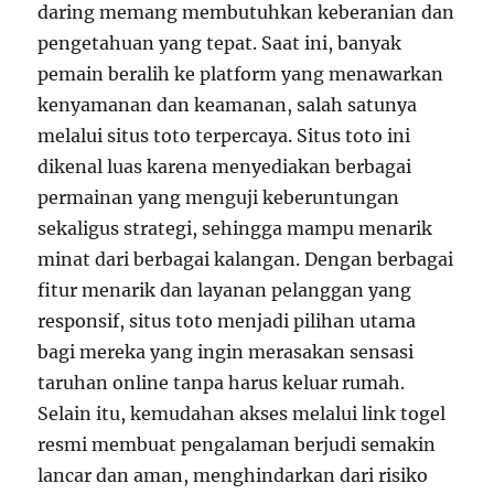
daring memang membutuhkan keberanian dan
pengetahuan yang tepat. Saat ini, banyak
pemain beralih ke platform yang menawarkan
kenyamanan dan keamanan, salah satunya
melalui situs toto terpercaya. Situs toto ini
dikenal luas karena menyediakan berbagai
permainan yang menguji keberuntungan
sekaligus strategi, sehingga mampu menarik
minat dari berbagai kalangan. Dengan berbagai
fitur menarik dan layanan pelanggan yang
responsif, situs toto menjadi pilihan utama
bagi mereka yang ingin merasakan sensasi
taruhan online tanpa harus keluar rumah.
Selain itu, kemudahan akses melalui link togel
resmi membuat pengalaman berjudi semakin
lancar dan aman, menghindarkan dari risiko