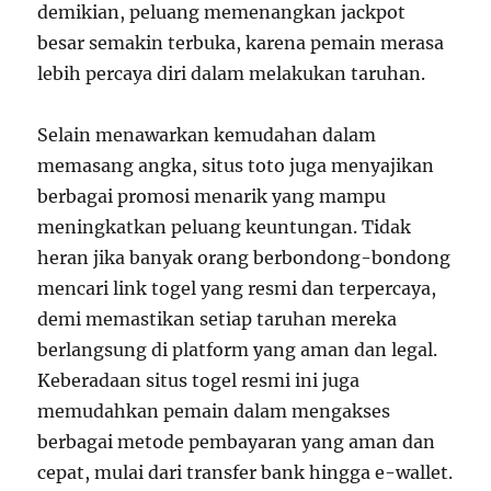
demikian, peluang memenangkan jackpot
besar semakin terbuka, karena pemain merasa
lebih percaya diri dalam melakukan taruhan.
Selain menawarkan kemudahan dalam
memasang angka, situs toto juga menyajikan
berbagai promosi menarik yang mampu
meningkatkan peluang keuntungan. Tidak
heran jika banyak orang berbondong-bondong
mencari link togel yang resmi dan terpercaya,
demi memastikan setiap taruhan mereka
berlangsung di platform yang aman dan legal.
Keberadaan situs togel resmi ini juga
memudahkan pemain dalam mengakses
berbagai metode pembayaran yang aman dan
cepat, mulai dari transfer bank hingga e-wallet.