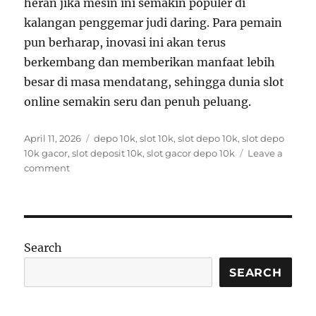
heran jika mesin ini semakin populer di
kalangan penggemar judi daring. Para pemain
pun berharap, inovasi ini akan terus
berkembang dan memberikan manfaat lebih
besar di masa mendatang, sehingga dunia slot
online semakin seru dan penuh peluang.
Posted
Tags
April 11, 2026
depo 10k
,
slot 10k
,
slot depo 10k
,
slot depo
on
10k gacor
,
slot deposit 10k
,
slot gacor depo 10k
Leave a
on
comment
Cara
Slot
10K
Gacor
Mudah
Search
SEARCH