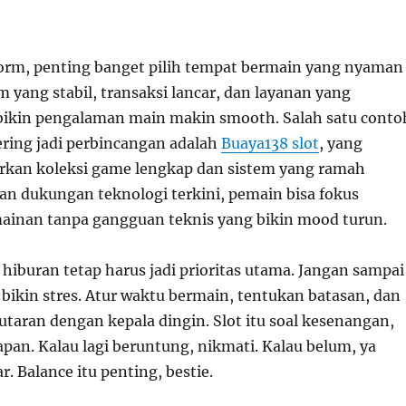
tform, penting banget pilih tempat bermain yang nyaman
 yang stabil, transaksi lancar, dan layanan yang
 bikin pengalaman main makin smooth. Salah satu conto
ering jadi perbincangan adalah
Buaya138 slot
, yang
rkan koleksi game lengkap dan sistem yang ramah
n dukungan teknologi terkini, pemain bisa fokus
inan tanpa gangguan teknis yang bikin mood turun.
k hiburan tetap harus jadi prioritas utama. Jangan sampai
bikin stres. Atur waktu bermain, tentukan batasan, dan
utaran dengan kepala dingin. Slot itu soal kesenangan,
pan. Kalau lagi beruntung, nikmati. Kalau belum, ya
r. Balance itu penting, bestie.