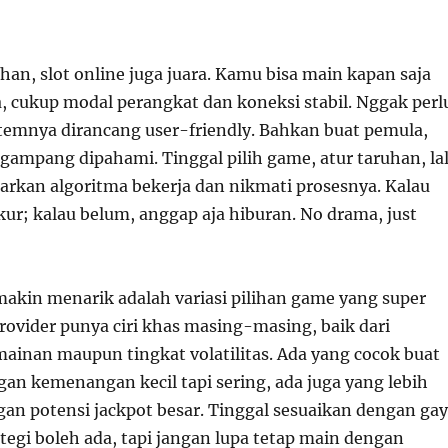
han, slot online juga juara. Kamu bisa main kapan saja
a, cukup modal perangkat dan koneksi stabil. Nggak perl
istemnya dirancang user-friendly. Bahkan buat pemula,
gampang dipahami. Tinggal pilih game, atur taruhan, la
iarkan algoritma bekerja dan nikmati prosesnya. Kalau
ukur; kalau belum, anggap aja hiburan. No drama, just
makin menarik adalah variasi pilihan game yang super
rovider punya ciri khas masing-masing, baik dari
inan maupun tingkat volatilitas. Ada yang cocok buat
gan kemenangan kecil tapi sering, ada juga yang lebih
n potensi jackpot besar. Tinggal sesuaikan dengan ga
tegi boleh ada, tapi jangan lupa tetap main dengan