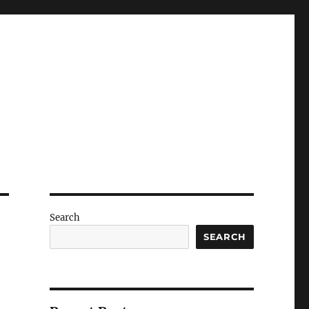
Search
SEARCH