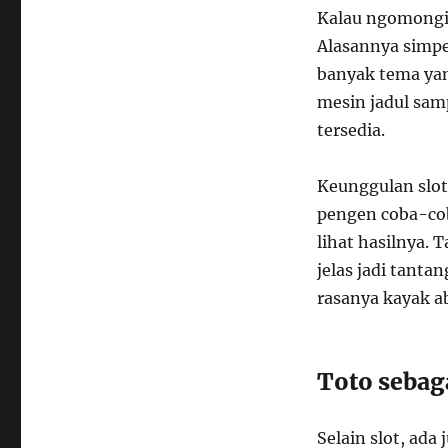
Kalau ngomongi
Alasannya simpe
banyak tema yang
mesin jadul sam
tersedia.
Keunggulan slot 
pengen coba-coba
lihat hasilnya. 
jelas jadi tanta
rasanya kayak a
Toto sebaga
Selain slot, ada