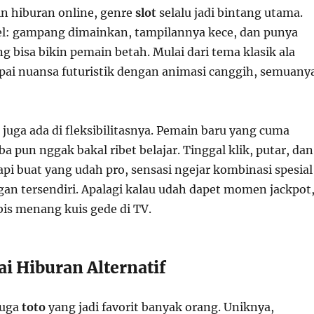
n hiburan online, genre
slot
selalu jadi bintang utama.
l: gampang dimainkan, tampilannya kece, dan punya
 bisa bikin pemain betah. Mulai dari tema klasik ala
pai nuansa futuristik dengan animasi canggih, semuany
juga ada di fleksibilitasnya. Pemain baru yang cuma
 pun nggak bakal ribet belajar. Tinggal klik, putar, dan
Tapi buat yang udah pro, sensasi ngejar kombinasi spesial
ngan tersendiri. Apalagi kalau udah dapet momen jackpot
bis menang kuis gede di TV.
i Hiburan Alternatif
 juga
toto
yang jadi favorit banyak orang. Uniknya,