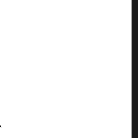
r
e
.