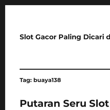
Slot Gacor Paling Dicar
Tag:
buaya138
Putaran Seru Slot