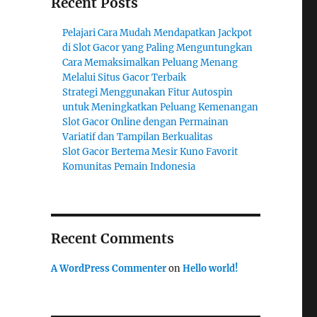
Recent Posts
Pelajari Cara Mudah Mendapatkan Jackpot
di Slot Gacor yang Paling Menguntungkan
Cara Memaksimalkan Peluang Menang
Melalui Situs Gacor Terbaik
Strategi Menggunakan Fitur Autospin
untuk Meningkatkan Peluang Kemenangan
Slot Gacor Online dengan Permainan
Variatif dan Tampilan Berkualitas
Slot Gacor Bertema Mesir Kuno Favorit
Komunitas Pemain Indonesia
Recent Comments
A WordPress Commenter
on
Hello world!