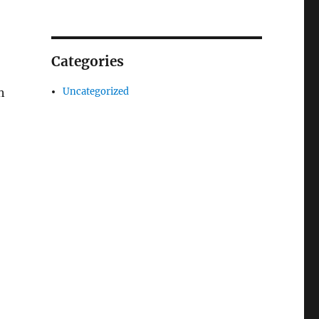
Categories
h
Uncategorized