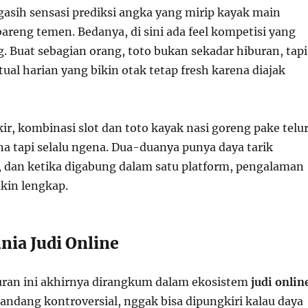
gasih sensasi prediksi angka yang mirip kayak main
areng temen. Bedanya, di sini ada feel kompetisi yang
. Buat sebagian orang, toto bukan sekadar hiburan, tapi
ual harian yang bikin otak tetap fresh karena diajak
kir, kombinasi slot dan toto kayak nasi goreng pake telu
 tapi selalu ngena. Dua-duanya punya daya tarik
dan ketika digabung dalam satu platform, pengalaman
kin lengkap.
nia Judi Online
ran ini akhirnya dirangkum dalam ekosistem
judi onlin
andang kontroversial, nggak bisa dipungkiri kalau daya