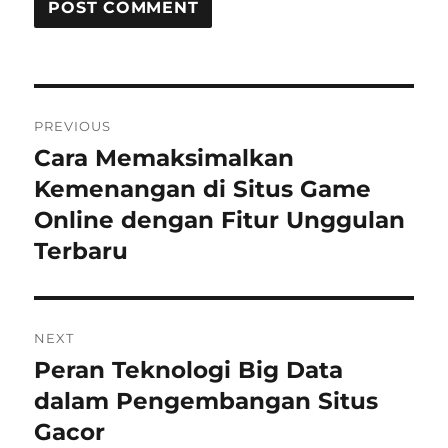
Post
PREVIOUS
navigation
Cara Memaksimalkan
Previous
post:
Kemenangan di Situs Game
Online dengan Fitur Unggulan
Terbaru
NEXT
Peran Teknologi Big Data
Next
post:
dalam Pengembangan Situs
Gacor