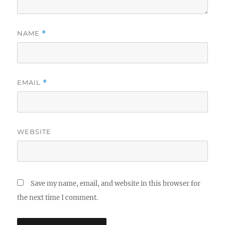
NAME
*
EMAIL
*
WEBSITE
Save my name, email, and website in this browser for
the next time I comment.