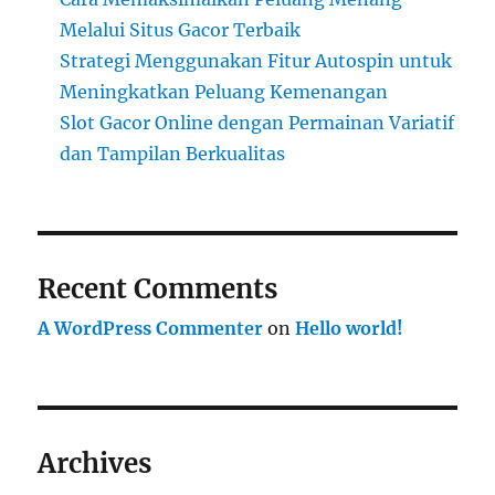
Melalui Situs Gacor Terbaik
Strategi Menggunakan Fitur Autospin untuk
Meningkatkan Peluang Kemenangan
Slot Gacor Online dengan Permainan Variatif
dan Tampilan Berkualitas
Recent Comments
A WordPress Commenter
on
Hello world!
Archives