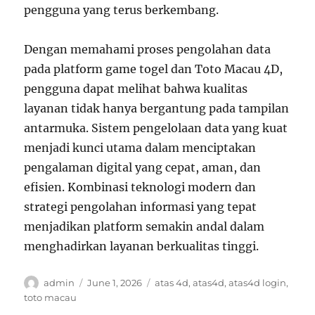
pengguna yang terus berkembang.
Dengan memahami proses pengolahan data
pada platform game togel dan Toto Macau 4D,
pengguna dapat melihat bahwa kualitas
layanan tidak hanya bergantung pada tampilan
antarmuka. Sistem pengelolaan data yang kuat
menjadi kunci utama dalam menciptakan
pengalaman digital yang cepat, aman, dan
efisien. Kombinasi teknologi modern dan
strategi pengolahan informasi yang tepat
menjadikan platform semakin andal dalam
menghadirkan layanan berkualitas tinggi.
Author
Posted
Tags
admin
June 1, 2026
atas 4d
,
atas4d
,
atas4d login
,
on
toto macau