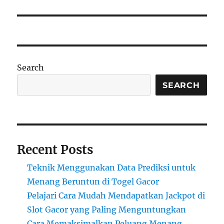
Search
SEARCH
Recent Posts
Teknik Menggunakan Data Prediksi untuk
Menang Beruntun di Togel Gacor
Pelajari Cara Mudah Mendapatkan Jackpot di
Slot Gacor yang Paling Menguntungkan
Cara Memaksimalkan Peluang Menang