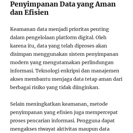
Penyimpanan Data yang Aman
dan Efisien
Keamanan data menjadi prioritas penting
dalam pengelolaan platform digital. Oleh
karena itu, data yang telah diproses akan
disimpan menggunakan sistem penyimpanan
modern yang mengutamakan perlindungan
informasi. Teknologi enkripsi dan manajemen
akses membantu menjaga data tetap aman dari
berbagai risiko yang tidak diinginkan.
Selain meningkatkan keamanan, metode
penyimpanan yang efisien juga mempercepat
proses pencarian informasi. Pengguna dapat
mengakses riwayat aktivitas maupun data