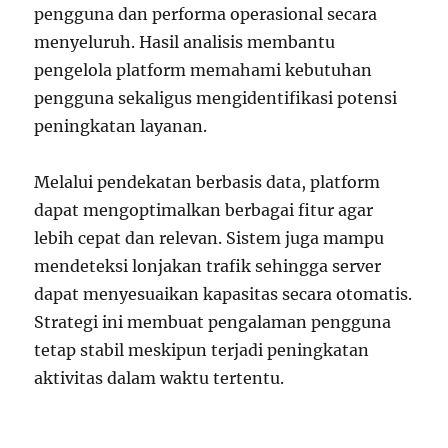
pengguna dan performa operasional secara
menyeluruh. Hasil analisis membantu
pengelola platform memahami kebutuhan
pengguna sekaligus mengidentifikasi potensi
peningkatan layanan.
Melalui pendekatan berbasis data, platform
dapat mengoptimalkan berbagai fitur agar
lebih cepat dan relevan. Sistem juga mampu
mendeteksi lonjakan trafik sehingga server
dapat menyesuaikan kapasitas secara otomatis.
Strategi ini membuat pengalaman pengguna
tetap stabil meskipun terjadi peningkatan
aktivitas dalam waktu tertentu.