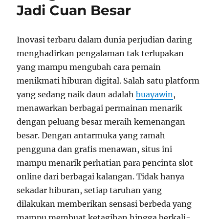
Jadi Cuan Besar
Hari
Ini
Inovasi terbaru dalam dunia perjudian daring
menghadirkan pengalaman tak terlupakan
yang mampu mengubah cara pemain
menikmati hiburan digital. Salah satu platform
yang sedang naik daun adalah
buayawin
,
menawarkan berbagai permainan menarik
dengan peluang besar meraih kemenangan
besar. Dengan antarmuka yang ramah
pengguna dan grafis menawan, situs ini
mampu menarik perhatian para pencinta slot
online dari berbagai kalangan. Tidak hanya
sekadar hiburan, setiap taruhan yang
dilakukan memberikan sensasi berbeda yang
mampu membuat ketagihan hingga berkali-