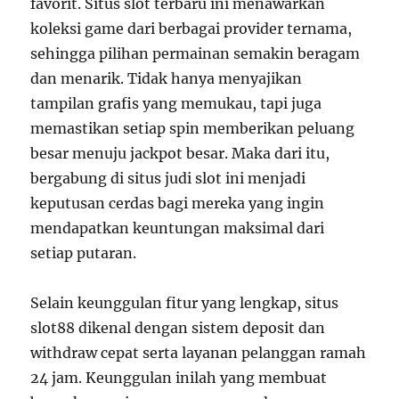
favorit. Situs slot terbaru ini menawarkan
koleksi game dari berbagai provider ternama,
sehingga pilihan permainan semakin beragam
dan menarik. Tidak hanya menyajikan
tampilan grafis yang memukau, tapi juga
memastikan setiap spin memberikan peluang
besar menuju jackpot besar. Maka dari itu,
bergabung di situs judi slot ini menjadi
keputusan cerdas bagi mereka yang ingin
mendapatkan keuntungan maksimal dari
setiap putaran.
Selain keunggulan fitur yang lengkap, situs
slot88 dikenal dengan sistem deposit dan
withdraw cepat serta layanan pelanggan ramah
24 jam. Keunggulan inilah yang membuat