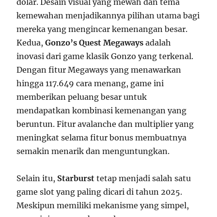
dolar. Desain visual yang mewah dan tema
kemewahan menjadikannya pilihan utama bagi
mereka yang mengincar kemenangan besar.
Kedua,
Gonzo’s Quest Megaways
adalah
inovasi dari game klasik Gonzo yang terkenal.
Dengan fitur Megaways yang menawarkan
hingga 117.649 cara menang, game ini
memberikan peluang besar untuk
mendapatkan kombinasi kemenangan yang
beruntun. Fitur avalanche dan multiplier yang
meningkat selama fitur bonus membuatnya
semakin menarik dan menguntungkan.
Selain itu,
Starburst
tetap menjadi salah satu
game slot yang paling dicari di tahun 2025.
Meskipun memiliki mekanisme yang simpel,