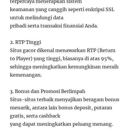
terpercaya menerapkan sistem
keamanan yang canggih seperti enkripsi SSL
untuk melindungi data
pribadi serta transaksi finansial Anda.
2. RTP Tinggi
Situs gacor dikenal menawarkan RTP (Return
to Player) yang tinggi, biasanya di atas 95%,
sehingga meningkatkan kemungkinan meraih
kemenangan.
3. Bonus dan Promosi Berlimpah
Situs-situs terbaik menyajikan beragam bonus
menarik, antara lain bonus deposit, putaran
gratis, serta cashback
yang dapat meningkatkan peluang menang.