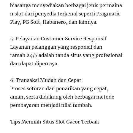
biasanya menyediakan berbagai jenis permaina
n slot dari penyedia terkenal seperti Pragmatic
Play, PG Soft, Habanero, dan lainnya.
5. Pelayanan Customer Service Responsif
Layanan pelanggan yang responsif dan
ramah 24/7 adalah tanda situs yang profesional
dan dapat dipercaya.
6. Transaksi Mudah dan Cepat
Proses setoran dan penarikan yang cepat,
aman, serta didukung oleh berbagai metode
pembayaran menjadi nilai tambah.
Tips Memilih Situs Slot Gacor Terbaik