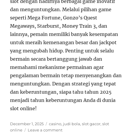
slot dengan hadirnya berbagai game inovatif
dan menguntungkan. Melalui pilihan game
seperti Mega Fortune, Gonzo’s Quest
Megaways, Starburst, Money Train 3, dan
lainnya, pemain memiliki banyak kesempatan
untuk meraih kemenangan besar dan jackpot
yang mengubah hidup. Penting untuk selalu
bermain secara bertanggung jawab dan
memahami mekanisme permainan agar
pengalaman bermain tetap menyenangkan dan
menguntungkan. Dengan strategi yang tepat
dan keberuntungan, siapa tahu tahun 2025
menjadi tahun keberuntungan Anda di dunia
slot online!
Posted
Tags
December 1, 2025
casino
,
judi bola
,
slot gacor
,
slot
on
on
online
Leave a comment