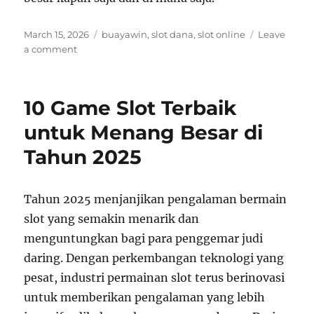
Posted
Tags
March 15, 2026
buayawin
,
slot dana
,
slot online
Leave
on
on
a comment
Buktikan
Slot
Dana
10 Game Slot Terbaik
Bisa
Mengubah
untuk Menang Besar di
Modal
Tahun 2025
Kecil
Jadi
Cuan
Besar
Tahun 2025 menjanjikan pengalaman bermain
slot yang semakin menarik dan
menguntungkan bagi para penggemar judi
daring. Dengan perkembangan teknologi yang
pesat, industri permainan slot terus berinovasi
untuk memberikan pengalaman yang lebih