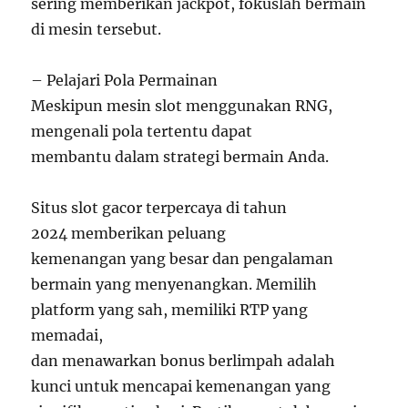
sering memberikan jackpot, fokuslah bermain
di mesin tersebut.
– Pelajari Pola Permainan
Meskipun mesin slot menggunakan RNG,
mengenali pola tertentu dapat
membantu dalam strategi bermain Anda.
Situs slot gacor terpercaya di tahun
2024 memberikan peluang
kemenangan yang besar dan pengalaman
bermain yang menyenangkan. Memilih
platform yang sah, memiliki RTP yang
memadai,
dan menawarkan bonus berlimpah adalah
kunci untuk mencapai kemenangan yang