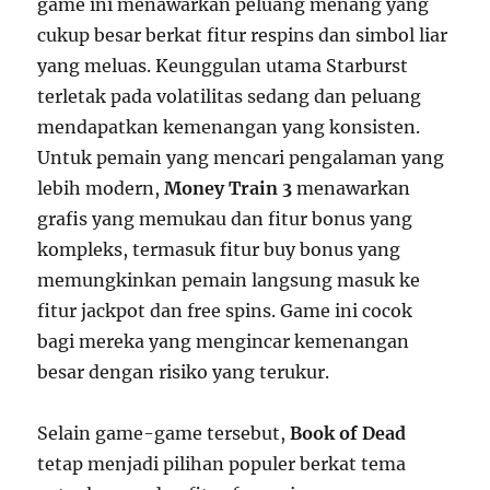
game ini menawarkan peluang menang yang
cukup besar berkat fitur respins dan simbol liar
yang meluas. Keunggulan utama Starburst
terletak pada volatilitas sedang dan peluang
mendapatkan kemenangan yang konsisten.
Untuk pemain yang mencari pengalaman yang
lebih modern,
Money Train 3
menawarkan
grafis yang memukau dan fitur bonus yang
kompleks, termasuk fitur buy bonus yang
memungkinkan pemain langsung masuk ke
fitur jackpot dan free spins. Game ini cocok
bagi mereka yang mengincar kemenangan
besar dengan risiko yang terukur.
Selain game-game tersebut,
Book of Dead
tetap menjadi pilihan populer berkat tema