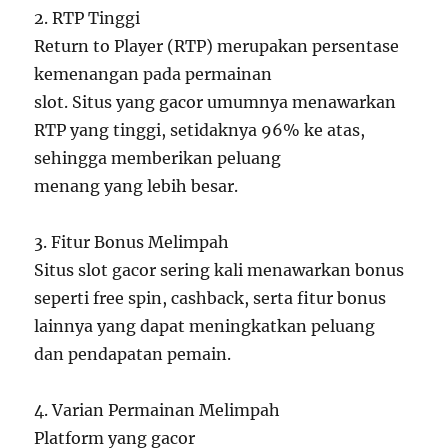
2. RTP Tinggi
Return to Player (RTP) merupakan persentase
kemenangan pada permainan
slot. Situs yang gacor umumnya menawarkan
RTP yang tinggi, setidaknya 96% ke atas,
sehingga memberikan peluang
menang yang lebih besar.
3. Fitur Bonus Melimpah
Situs slot gacor sering kali menawarkan bonus
seperti free spin, cashback, serta fitur bonus
lainnya yang dapat meningkatkan peluang
dan pendapatan pemain.
4. Varian Permainan Melimpah
Platform yang gacor