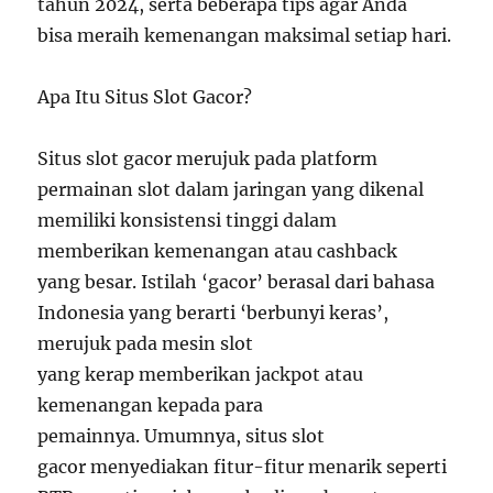
tahun 2024, serta beberapa tips agar Anda
bisa meraih kemenangan maksimal setiap hari.
Apa Itu Situs Slot Gacor?
Situs slot gacor merujuk pada platform
permainan slot dalam jaringan yang dikenal
memiliki konsistensi tinggi dalam
memberikan kemenangan atau cashback
yang besar. Istilah ‘gacor’ berasal dari bahasa
Indonesia yang berarti ‘berbunyi keras’,
merujuk pada mesin slot
yang kerap memberikan jackpot atau
kemenangan kepada para
pemainnya. Umumnya, situs slot
gacor menyediakan fitur-fitur menarik seperti