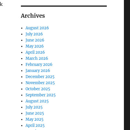
ak
Archives
August 2026
July 2026
June 2026
May 2026
April 2026
March 2026
February 2026
January 2026
December 2025
November 2025
October 2025
September 2025
August 2025
July 2025
June 2025
May 2025
April 2025