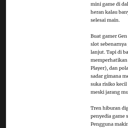
mini game di d
heran kalau bany
selesai main.
Buat gamer Gen Z
slot sebenarnya 
lanjut. Tapi di 
memperhatikan h
Player), dan pol
sadar gimana me
suka risiko keci
meski jarang mun
Tren hiburan di
penyedia game s
Pengguna makin p