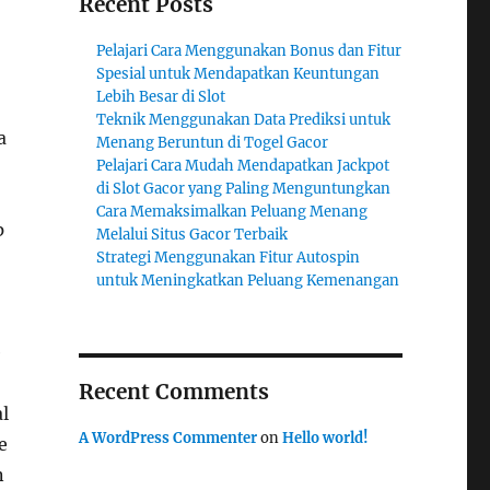
Recent Posts
Pelajari Cara Menggunakan Bonus dan Fitur
Spesial untuk Mendapatkan Keuntungan
Lebih Besar di Slot
Teknik Menggunakan Data Prediksi untuk
a
Menang Beruntun di Togel Gacor
Pelajari Cara Mudah Mendapatkan Jackpot
di Slot Gacor yang Paling Menguntungkan
Cara Memaksimalkan Peluang Menang
p
Melalui Situs Gacor Terbaik
Strategi Menggunakan Fitur Autospin
untuk Meningkatkan Peluang Kemenangan
e
Recent Comments
l
A WordPress Commenter
on
Hello world!
e
n