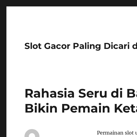
Slot Gacor Paling Dicar
Rahasia Seru di B
Bikin Pemain Ke
Permainan slot u