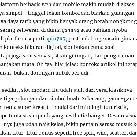
platform berbasis web dan mobile makin mudah diakses.
ya simpel—tinggal tekan tombol dan biarkan gulungan
a daya tarik yang bikin banyak orang betah nongkrong
sering seliweran di dunia
gaming
atau bahkan nyoba
i platform seperti
spin707
, pasti udah ngerasain giman
 konteks hiburan digital, slot bukan cuma soal
api juga soal sensasi, strategi ringan, dan pengalaman
njakan mata. Oh iya, biar jelas: konteks artikel ini teta
uran, bukan dorongan untuk berjudi.
 sedikit, slot modern itu udah jauh dari versi klasiknya
a tiga gulungan dan simbol buah. Sekarang, game-gam
n tema super kreatif—mulai dari mitologi, futuristik,
mpe tema steampunk yang aesthetic banget. Desain visua
t-nya juga udah naik kelas, bikin pemain serasa masuk k
kan fitur-fitur bonus seperti free spin, wild, scatter, da