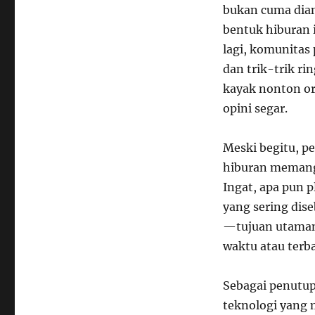
bukan cuma dian
bentuk hiburan 
lagi, komunitas
dan trik-trik ri
kayak nonton or
opini segar.
Meski begitu, pe
hiburan memang 
Ingat, apa pun p
yang sering dis
—tujuan utaman
waktu atau terbaw
Sebagai penutup
teknologi yang m