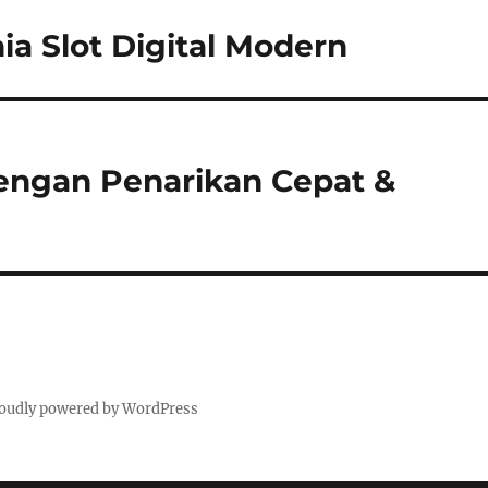
ia Slot Digital Modern
dengan Penarikan Cepat &
oudly powered by WordPress