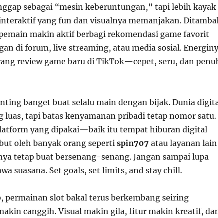
ggap sebagai “mesin keberuntungan,” tapi lebih kayak
interaktif yang fun dan visualnya memanjakan. Ditamba
 pemain makin aktif berbagi rekomendasi game favorit
ngan di forum, live streaming, atau media sosial. Energin
ang review game baru di TikTok—cepet, seru, dan penu
nting banget buat selalu main dengan bijak. Dunia digita
luas, tapi batas kenyamanan pribadi tetap nomor satu.
latform yang dipakai—baik itu tempat hiburan digital
ebut oleh banyak orang seperti
spin707
atau layanan lain
ya tetap buat bersenang-senang. Jangan sampai lupa
a suasana. Set goals, set limits, and stay chill.
, permainan slot bakal terus berkembang seiring
akin canggih. Visual makin gila, fitur makin kreatif, da