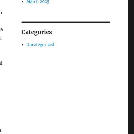
March 2025
h
ya
Categories
h
Uncategorized
l
n