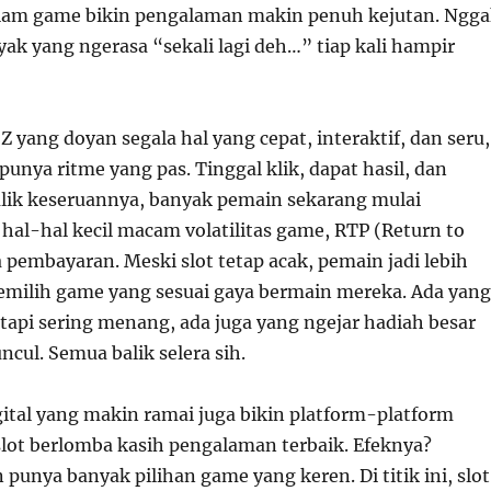
alam game bikin pengalaman makin penuh kejutan. Ngg
ak yang ngerasa “sekali lagi deh…” tiap kali hampir
 yang doyan segala hal yang cepat, interaktif, dan seru,
punya ritme yang pas. Tinggal klik, dapat hasil, dan
balik keseruannya, banyak pemain sekarang mulai
al-hal kecil macam volatilitas game, RTP (Return to
a pembayaran. Meski slot tetap acak, pemain jadi lebih
milih game yang sesuai gaya bermain mereka. Ada yang
l tapi sering menang, ada juga yang ngejar hadiah besar
cul. Semua balik selera sih.
gital yang makin ramai juga bikin platform-platform
lot berlomba kasih pengalaman terbaik. Efeknya?
unya banyak pilihan game yang keren. Di titik ini, slot