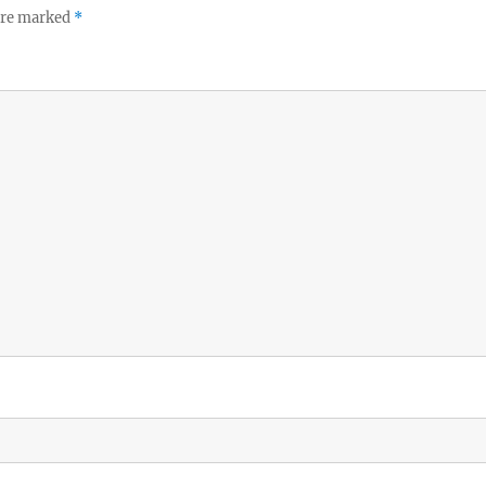
 are marked
*