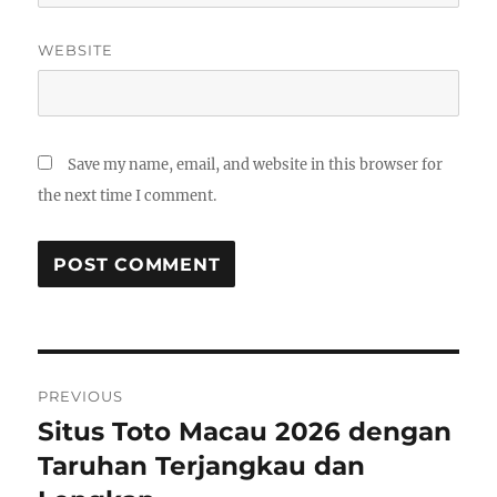
WEBSITE
Save my name, email, and website in this browser for
the next time I comment.
Post
PREVIOUS
navigation
Situs Toto Macau 2026 dengan
Previous
post:
Taruhan Terjangkau dan