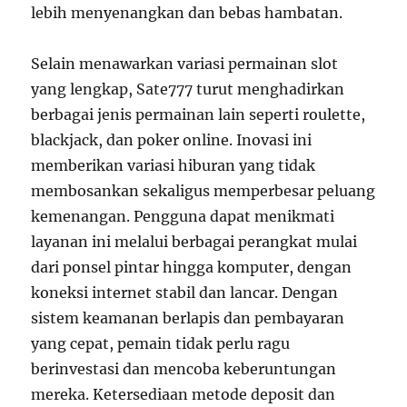
lebih menyenangkan dan bebas hambatan.
Selain menawarkan variasi permainan slot
yang lengkap, Sate777 turut menghadirkan
berbagai jenis permainan lain seperti roulette,
blackjack, dan poker online. Inovasi ini
memberikan variasi hiburan yang tidak
membosankan sekaligus memperbesar peluang
kemenangan. Pengguna dapat menikmati
layanan ini melalui berbagai perangkat mulai
dari ponsel pintar hingga komputer, dengan
koneksi internet stabil dan lancar. Dengan
sistem keamanan berlapis dan pembayaran
yang cepat, pemain tidak perlu ragu
berinvestasi dan mencoba keberuntungan
mereka. Ketersediaan metode deposit dan