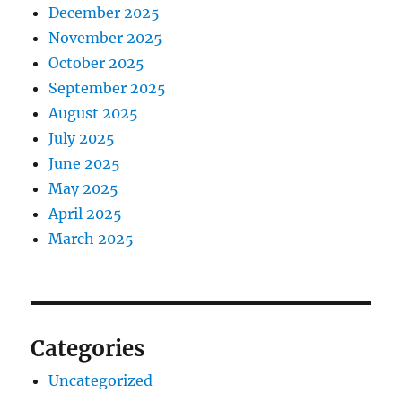
December 2025
November 2025
October 2025
September 2025
August 2025
July 2025
June 2025
May 2025
April 2025
March 2025
Categories
Uncategorized