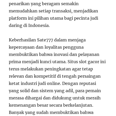
penarikan yang beragam semakin
memudahkan setiap transaksi, menjadikan
platform ini pilihan utama bagi pecinta judi
daring di Indonesia.
Keberhasilan Sate777 dalam menjaga
kepercayaan dan loyalitas pengguna
membuktikan bahwa inovasi dan pelayanan
prima menjadi kunci utama. Situs slot gacor ini
terus melakukan peningkatan agar tetap
relevan dan kompetitif di tengah persaingan
ketat industri judi online. Dengan reputasi
yang solid dan sistem yang adil, para pemain
merasa dihargai dan didukung untuk meraih
kemenangan besar secara berkelanjutan.
Banyak yang sudah membuktikan bahwa