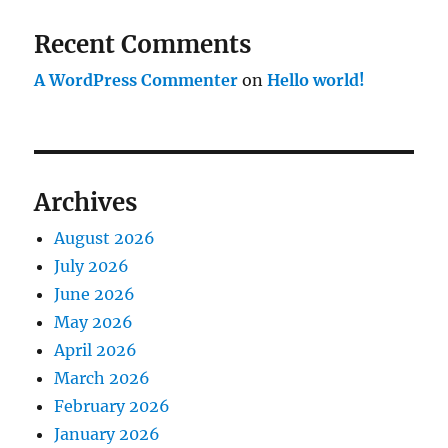
Recent Comments
A WordPress Commenter
on
Hello world!
Archives
August 2026
July 2026
June 2026
May 2026
April 2026
March 2026
February 2026
January 2026