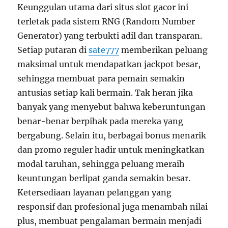
Keunggulan utama dari situs slot gacor ini
terletak pada sistem RNG (Random Number
Generator) yang terbukti adil dan transparan.
Setiap putaran di
sate777
memberikan peluang
maksimal untuk mendapatkan jackpot besar,
sehingga membuat para pemain semakin
antusias setiap kali bermain. Tak heran jika
banyak yang menyebut bahwa keberuntungan
benar-benar berpihak pada mereka yang
bergabung. Selain itu, berbagai bonus menarik
dan promo reguler hadir untuk meningkatkan
modal taruhan, sehingga peluang meraih
keuntungan berlipat ganda semakin besar.
Ketersediaan layanan pelanggan yang
responsif dan profesional juga menambah nilai
plus, membuat pengalaman bermain menjadi