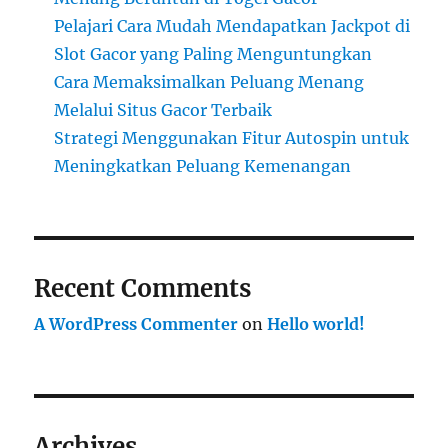
Pelajari Cara Mudah Mendapatkan Jackpot di
Slot Gacor yang Paling Menguntungkan
Cara Memaksimalkan Peluang Menang
Melalui Situs Gacor Terbaik
Strategi Menggunakan Fitur Autospin untuk
Meningkatkan Peluang Kemenangan
Recent Comments
A WordPress Commenter
on
Hello world!
Archives