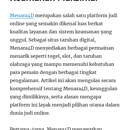
Menara4D
merupakan salah satu platform judi
online yang semakin dikenal luas berkat
kualitas layanan dan sistem keamanan yang
unggul. Sebagai situs taruhan digital,
Menara4D menyediakan berbagai permainan
menarik seperti togel, slot, dan taruhan
olahraga yang mampu memenuhi kebutuhan
para pemain dengan berbagai tingkat
pengalaman. Artikel ini akan mengulas secara
komprehensif tentang Menara4D, keunggulan
yang dimilikinya, serta alasan mengapa
platform ini layak menjadi pilihan utama dalam
dunia judi online.
Pertama-tama, Menara4D menawarkan