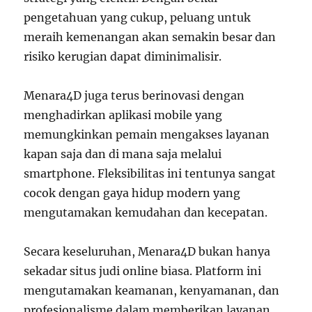
pengetahuan yang cukup, peluang untuk
meraih kemenangan akan semakin besar dan
risiko kerugian dapat diminimalisir.
Menara4D juga terus berinovasi dengan
menghadirkan aplikasi mobile yang
memungkinkan pemain mengakses layanan
kapan saja dan di mana saja melalui
smartphone. Fleksibilitas ini tentunya sangat
cocok dengan gaya hidup modern yang
mengutamakan kemudahan dan kecepatan.
Secara keseluruhan, Menara4D bukan hanya
sekadar situs judi online biasa. Platform ini
mengutamakan keamanan, kenyamanan, dan
profesionalisme dalam memberikan layanan