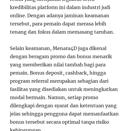
kredibilitas platform ini dalam industri judi
online. Dengan adanya jaminan keamanan
tersebut, para pemain dapat merasa lebih
tenang dan fokus dalam memasang taruhan.
Selain keamanan, Menara4D juga dikenal
dengan beragam promo dan bonus menarik
yang memberikan nilai tambah bagi para
pemain. Bonus deposit, cashback, hingga
program referral merupakan sebagian dari
fasilitas yang disediakan untuk meningkatkan
modal bermain. Namun, setiap promo
dilengkapi dengan syarat dan ketentuan yang
jelas sehingga pengguna dapat memanfaatkan
bonus tersebut secara optimal tanpa risiko
kebingungan.