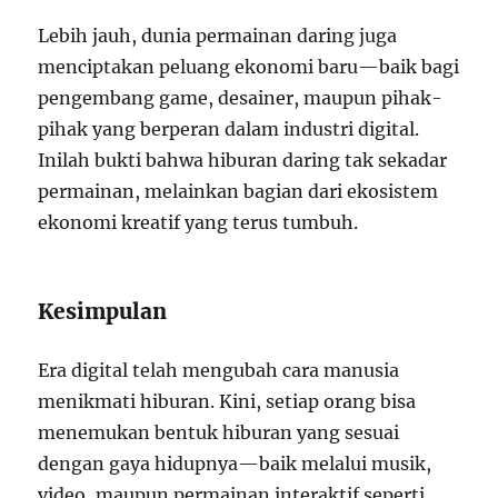
Lebih jauh, dunia permainan daring juga
menciptakan peluang ekonomi baru—baik bagi
pengembang game, desainer, maupun pihak-
pihak yang berperan dalam industri digital.
Inilah bukti bahwa hiburan daring tak sekadar
permainan, melainkan bagian dari ekosistem
ekonomi kreatif yang terus tumbuh.
Kesimpulan
Era digital telah mengubah cara manusia
menikmati hiburan. Kini, setiap orang bisa
menemukan bentuk hiburan yang sesuai
dengan gaya hidupnya—baik melalui musik,
video, maupun permainan interaktif seperti