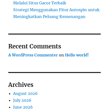
Melalui Situs Gacor Terbaik
Strategi Menggunakan Fitur Autospin untuk
Meningkatkan Peluang Kemenangan
Recent Comments
A WordPress Commenter
on
Hello world!
Archives
August 2026
July 2026
June 2026