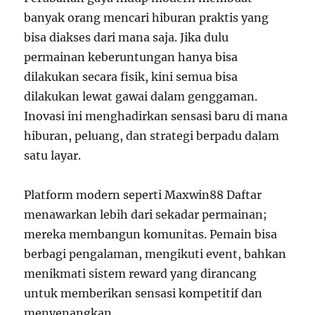
banyak orang mencari hiburan praktis yang
bisa diakses dari mana saja. Jika dulu
permainan keberuntungan hanya bisa
dilakukan secara fisik, kini semua bisa
dilakukan lewat gawai dalam genggaman.
Inovasi ini menghadirkan sensasi baru di mana
hiburan, peluang, dan strategi berpadu dalam
satu layar.
Platform modern seperti Maxwin88 Daftar
menawarkan lebih dari sekadar permainan;
mereka membangun komunitas. Pemain bisa
berbagi pengalaman, mengikuti event, bahkan
menikmati sistem reward yang dirancang
untuk memberikan sensasi kompetitif dan
menyenangkan.