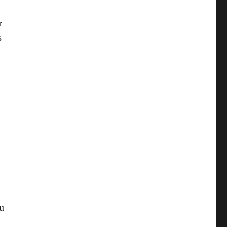
r
s
u