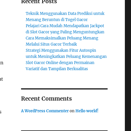
Recent Posts
Teknik Menggunakan Data Prediksi untuk
Menang Beruntun di Togel Gacor
Pelajari Cara Mudah Mendapatkan Jackpot
di Slot Gacor yang Paling Menguntungkan
Cara Memaksimalkan Peluang Menang
Melalui Situs Gacor Terbaik
Strategi Menggunakan Fitur Autospin
untuk Meningkatkan Peluang Kemenangan
an
Slot Gacor Online dengan Permainan
Variatif dan Tampilan Berkualitas
ut
Recent Comments
A WordPress Commenter
on
Hello world!
s