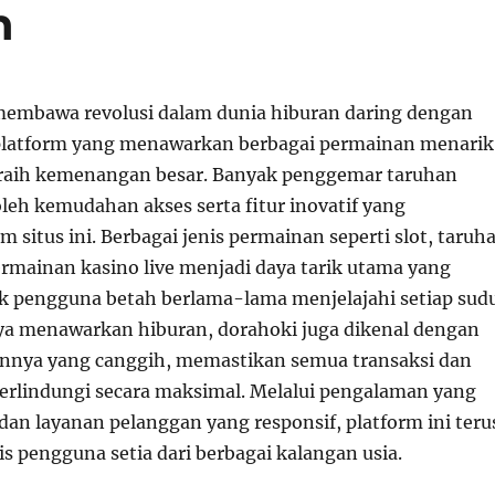
n
membawa revolusi dalam dunia hiburan daring dengan
latform yang menawarkan berbagai permainan menarik
raih kemenangan besar. Banyak penggemar taruhan
oleh kemudahan akses serta fitur inovatif yang
 situs ini. Berbagai jenis permainan seperti slot, taruh
ermainan kasino live menjadi daya tarik utama yang
 pengguna betah berlama-lama menjelajahi setiap sud
nya menawarkan hiburan, dorahoki juga dikenal dengan
nnya yang canggih, memastikan semua transaksi dan
erlindungi secara maksimal. Melalui pengalaman yang
n layanan pelanggan yang responsif, platform ini teru
s pengguna setia dari berbagai kalangan usia.