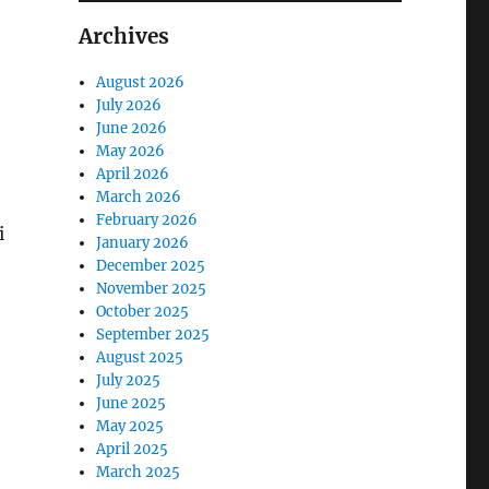
Archives
August 2026
July 2026
June 2026
May 2026
April 2026
March 2026
February 2026
i
January 2026
December 2025
November 2025
October 2025
September 2025
August 2025
July 2025
June 2025
May 2025
April 2025
March 2025