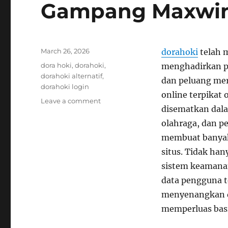
Gampang Maxwi
Posted
March 26, 2026
dorahoki
telah 
on
Tags
dora hoki
,
dorahoki
,
menghadirkan p
dorahoki alternatif
,
dan peluang me
dorahoki login
online terpikat 
on
Leave a comment
disematkan dalam
Temukan
Pola
olahraga, dan p
Gacor
membuat banyak
di
situs. Tidak ha
Situs
Slot
sistem keamana
Gampang
data pengguna t
Maxwin
menyenangkan da
memperluas basi