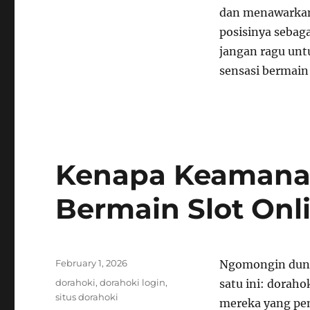
dan menawarkan
posisinya sebagai
jangan ragu un
sensasi bermain
Kenapa Keamanan
Bermain Slot Onl
Posted
February 1, 2026
Ngomongin dunia
on
Tags
dorahoki
,
dorahoki login
,
satu ini: doraho
situs dorahoki
mereka yang pen