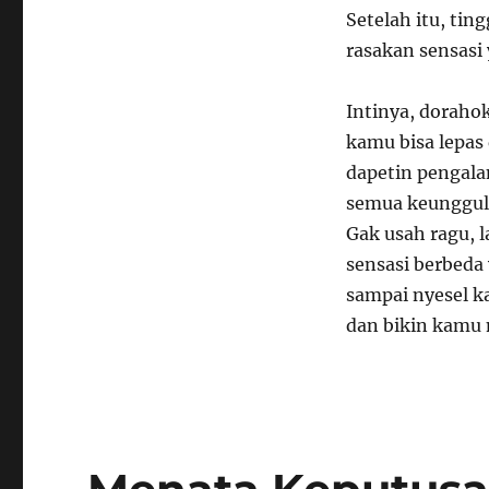
Setelah itu, tin
rasakan sensasi 
Intinya, dorahok
kamu bisa lepas d
dapetin pengala
semua keunggulan
Gak usah ragu, l
sensasi berbeda
sampai nyesel k
dan bikin kamu 