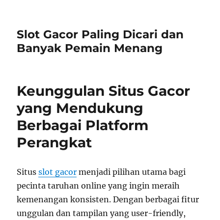
Slot Gacor Paling Dicari dan
Banyak Pemain Menang
Keunggulan Situs Gacor
yang Mendukung
Berbagai Platform
Perangkat
Situs
slot gacor
menjadi pilihan utama bagi
pecinta taruhan online yang ingin meraih
kemenangan konsisten. Dengan berbagai fitur
unggulan dan tampilan yang user-friendly,