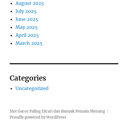
August 2025
July 2025
June 2025
May 2025
April 2025
March 2025
Categories
Uncategorized
Slot Gacor Paling Dicari dan Banyak Pemain Menang
Proudly powered by WordPress