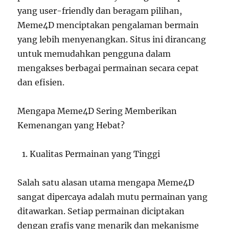
yang user-friendly dan beragam pilihan,
Meme4D menciptakan pengalaman bermain
yang lebih menyenangkan. Situs ini dirancang
untuk memudahkan pengguna dalam
mengakses berbagai permainan secara cepat
dan efisien.
Mengapa Meme4D Sering Memberikan
Kemenangan yang Hebat?
Kualitas Permainan yang Tinggi
Salah satu alasan utama mengapa Meme4D
sangat dipercaya adalah mutu permainan yang
ditawarkan. Setiap permainan diciptakan
dengan grafis yang menarik dan mekanisme