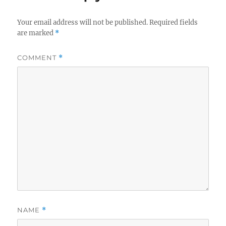
Your email address will not be published.
Required fields
are marked
*
COMMENT
*
NAME
*