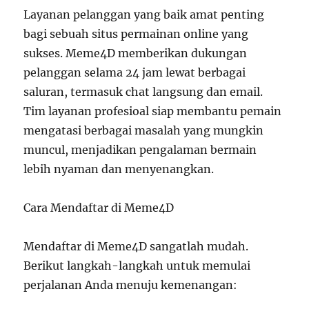
Layanan pelanggan yang baik amat penting
bagi sebuah situs permainan online yang
sukses. Meme4D memberikan dukungan
pelanggan selama 24 jam lewat berbagai
saluran, termasuk chat langsung dan email.
Tim layanan profesioal siap membantu pemain
mengatasi berbagai masalah yang mungkin
muncul, menjadikan pengalaman bermain
lebih nyaman dan menyenangkan.
Cara Mendaftar di Meme4D
Mendaftar di Meme4D sangatlah mudah.
Berikut langkah-langkah untuk memulai
perjalanan Anda menuju kemenangan: