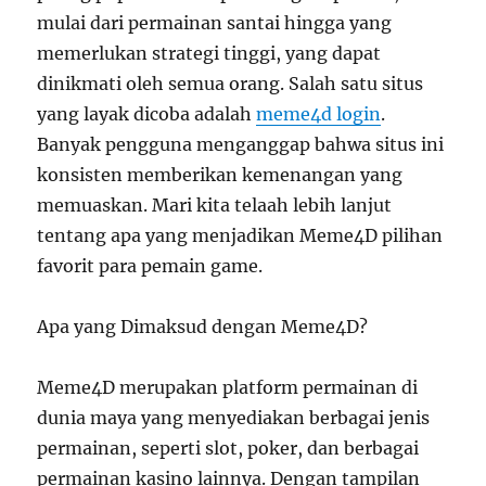
mulai dari permainan santai hingga yang
memerlukan strategi tinggi, yang dapat
dinikmati oleh semua orang. Salah satu situs
yang layak dicoba adalah
meme4d login
.
Banyak pengguna menganggap bahwa situs ini
konsisten memberikan kemenangan yang
memuaskan. Mari kita telaah lebih lanjut
tentang apa yang menjadikan Meme4D pilihan
favorit para pemain game.
Apa yang Dimaksud dengan Meme4D?
Meme4D merupakan platform permainan di
dunia maya yang menyediakan berbagai jenis
permainan, seperti slot, poker, dan berbagai
permainan kasino lainnya. Dengan tampilan