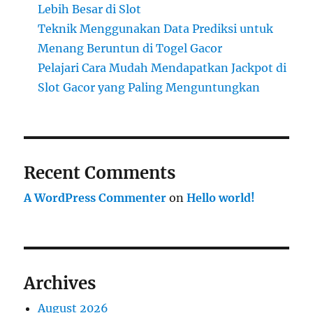
Lebih Besar di Slot
Teknik Menggunakan Data Prediksi untuk
Menang Beruntun di Togel Gacor
Pelajari Cara Mudah Mendapatkan Jackpot di
Slot Gacor yang Paling Menguntungkan
Recent Comments
A WordPress Commenter
on
Hello world!
Archives
August 2026