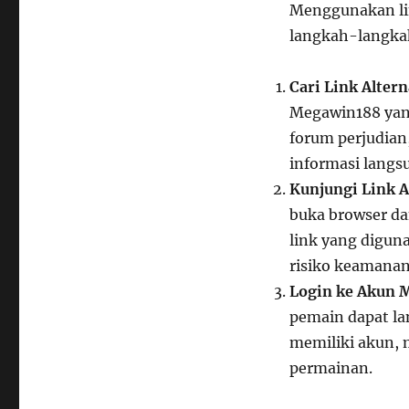
Menggunakan lin
langkah-langkah
Cari Link Altern
Megawin188 yang
forum perjudian
informasi langs
Kunjungi Link A
buka browser da
link yang digun
risiko keamanan
Login ke Akun 
pemain dapat la
memiliki akun, 
permainan.