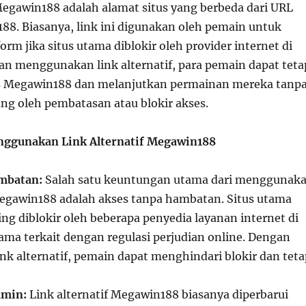
 Megawin188 adalah alamat situs yang berbeda dari URL
8. Biasanya, link ini digunakan oleh pemain untuk
rm jika situs utama diblokir oleh provider internet di
an menggunakan link alternatif, para pemain dapat teta
s Megawin188 dan melanjutkan permainan mereka tanp
ang oleh pembatasan atau blokir akses.
ggunakan Link Alternatif Megawin188
mbatan:
Salah satu keuntungan utama dari menggunak
 Megawin188 adalah akses tanpa hambatan. Situs utama
ng diblokir oleh beberapa penyedia layanan internet di
ama terkait dengan regulasi perjudian online. Dengan
k alternatif, pemain dapat menghindari blokir dan teta
amin:
Link alternatif Megawin188 biasanya diperbarui