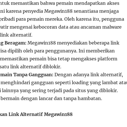
 untuk memastikan bahwa pemain mendapatkan akses
ini karena penyedia Megawin188 senantiasa menjaga
ribadi para pemain mereka. Oleh karena itu, pengguna
watir mengenai kebocoran data atau ancaman malware
ink alternatif.
ng Beragam:
Megawin188 menyediakan beberapa link
bisa dipilih oleh para penggunanya. Ini memberikan
an memastikan pemain bisa tetap mengakses platform
tu link alternatif diblokir.
rmain Tanpa Gangguan:
Dengan adanya link alternatif,
menghindari gangguan seperti loading yang lambat ata
lainnya yang sering terjadi pada situs yang diblokir.
 bermain dengan lancar dan tanpa hambatan.
an Link Alternatif Megawin188