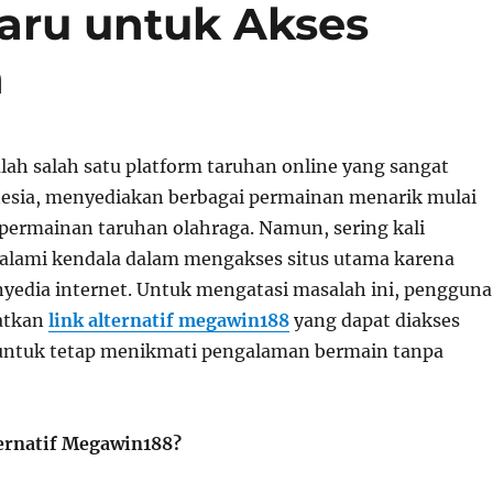
aru untuk Akses
n
ah salah satu platform taruhan online yang sangat
nesia, menyediakan berbagai permainan menarik mulai
a permainan taruhan olahraga. Namun, sering kali
lami kendala dalam mengakses situs utama karena
enyedia internet. Untuk mengatasi masalah ini, pengguna
atkan
link alternatif megawin188
yang dapat diakses
ntuk tetap menikmati pengalaman bermain tanpa
ternatif Megawin188?