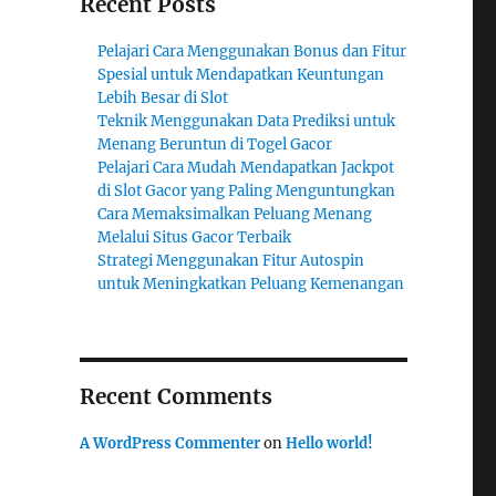
Recent Posts
Pelajari Cara Menggunakan Bonus dan Fitur
Spesial untuk Mendapatkan Keuntungan
Lebih Besar di Slot
Teknik Menggunakan Data Prediksi untuk
Menang Beruntun di Togel Gacor
Pelajari Cara Mudah Mendapatkan Jackpot
di Slot Gacor yang Paling Menguntungkan
Cara Memaksimalkan Peluang Menang
Melalui Situs Gacor Terbaik
Strategi Menggunakan Fitur Autospin
untuk Meningkatkan Peluang Kemenangan
Recent Comments
A WordPress Commenter
on
Hello world!