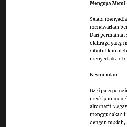
Mengapa Memil
Selain menyedia
menawarkan ber
Dari permainan 
olahraga yang m
dibutuhkan oleh 
menyediakan tra
Kesimpulan
Bagi para pemai
meskipun mengha
alternatif Mega
menggunakan lin
dengan mudah, a