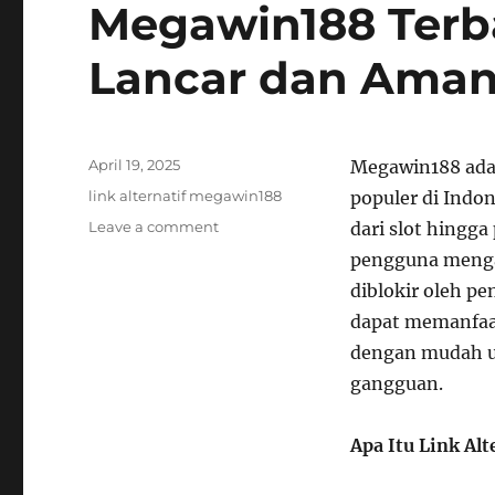
Megawin188 Terb
Lancar dan Ama
Posted
April 19, 2025
Megawin188 adal
on
Tags
link alternatif megawin188
populer di Indo
on
Leave a comment
dari slot hingg
Menemukan
pengguna menga
Link
diblokir oleh p
Alternatif
Megawin188
dapat memanfa
Terbaru
dengan mudah u
untuk
gangguan.
Akses
Lancar
dan
Apa Itu Link Al
Aman