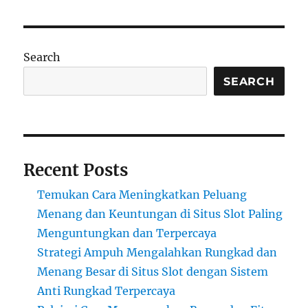
Search
SEARCH
Recent Posts
Temukan Cara Meningkatkan Peluang
Menang dan Keuntungan di Situs Slot Paling
Menguntungkan dan Terpercaya
Strategi Ampuh Mengalahkan Rungkad dan
Menang Besar di Situs Slot dengan Sistem
Anti Rungkad Terpercaya