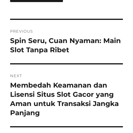
Post
PREVIOUS
navigation
Spin Seru, Cuan Nyaman: Main
Previous
post:
Slot Tanpa Ribet
NEXT
Membedah Keamanan dan
Next
post:
Lisensi Situs Slot Gacor yang
Aman untuk Transaksi Jangka
Panjang