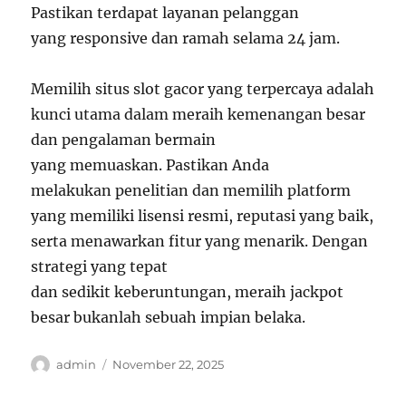
Pastikan terdapat layanan pelanggan
yang responsive dan ramah selama 24 jam.
Memilih situs slot gacor yang terpercaya adalah
kunci utama dalam meraih kemenangan besar
dan pengalaman bermain
yang memuaskan. Pastikan Anda
melakukan penelitian dan memilih platform
yang memiliki lisensi resmi, reputasi yang baik,
serta menawarkan fitur yang menarik. Dengan
strategi yang tepat
dan sedikit keberuntungan, meraih jackpot
besar bukanlah sebuah impian belaka.
Author
Posted
admin
November 22, 2025
on