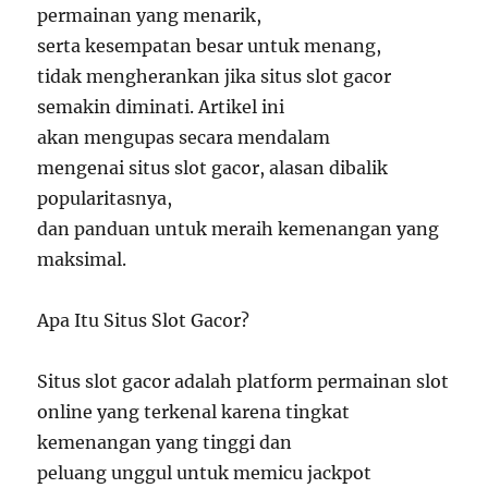
permainan yang menarik,
serta kesempatan besar untuk menang,
tidak mengherankan jika situs slot gacor
semakin diminati. Artikel ini
akan mengupas secara mendalam
mengenai situs slot gacor, alasan dibalik
popularitasnya,
dan panduan untuk meraih kemenangan yang
maksimal.
Apa Itu Situs Slot Gacor?
Situs slot gacor adalah platform permainan slot
online yang terkenal karena tingkat
kemenangan yang tinggi dan
peluang unggul untuk memicu jackpot