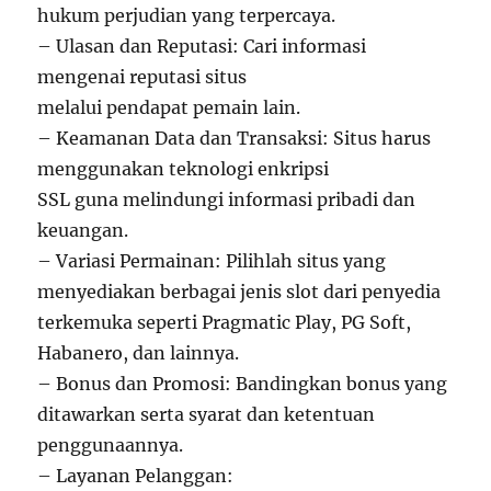
hukum perjudian yang terpercaya.
– Ulasan dan Reputasi: Cari informasi
mengenai reputasi situs
melalui pendapat pemain lain.
– Keamanan Data dan Transaksi: Situs harus
menggunakan teknologi enkripsi
SSL guna melindungi informasi pribadi dan
keuangan.
– Variasi Permainan: Pilihlah situs yang
menyediakan berbagai jenis slot dari penyedia
terkemuka seperti Pragmatic Play, PG Soft,
Habanero, dan lainnya.
– Bonus dan Promosi: Bandingkan bonus yang
ditawarkan serta syarat dan ketentuan
penggunaannya.
– Layanan Pelanggan: