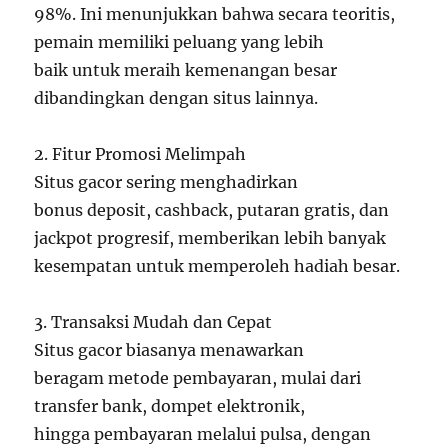
98%. Ini menunjukkan bahwa secara teoritis,
pemain memiliki peluang yang lebih
baik untuk meraih kemenangan besar
dibandingkan dengan situs lainnya.
2. Fitur Promosi Melimpah
Situs gacor sering menghadirkan
bonus deposit, cashback, putaran gratis, dan
jackpot progresif, memberikan lebih banyak
kesempatan untuk memperoleh hadiah besar.
3. Transaksi Mudah dan Cepat
Situs gacor biasanya menawarkan
beragam metode pembayaran, mulai dari
transfer bank, dompet elektronik,
hingga pembayaran melalui pulsa, dengan