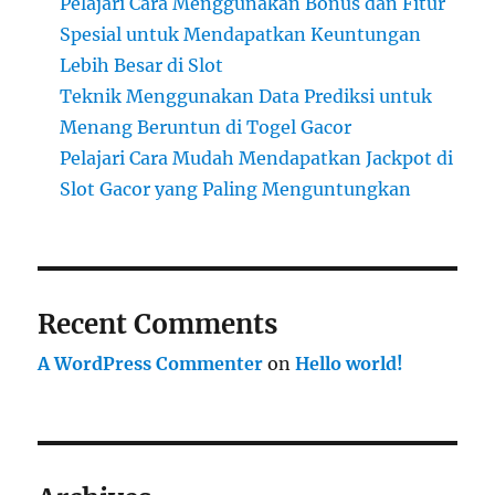
Pelajari Cara Menggunakan Bonus dan Fitur
Spesial untuk Mendapatkan Keuntungan
Lebih Besar di Slot
Teknik Menggunakan Data Prediksi untuk
Menang Beruntun di Togel Gacor
Pelajari Cara Mudah Mendapatkan Jackpot di
Slot Gacor yang Paling Menguntungkan
Recent Comments
A WordPress Commenter
on
Hello world!