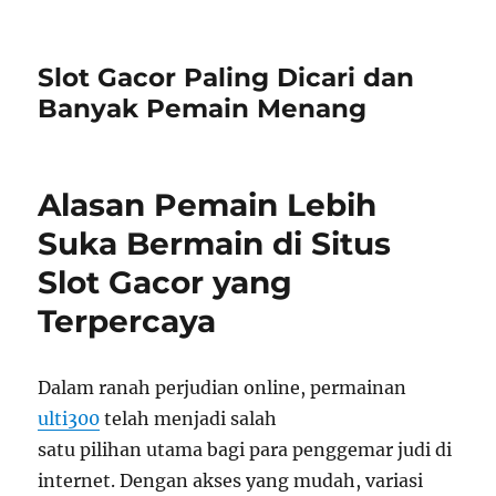
Slot Gacor Paling Dicari dan
Banyak Pemain Menang
Alasan Pemain Lebih
Suka Bermain di Situs
Slot Gacor yang
Terpercaya
Dalam ranah perjudian online, permainan
ulti300
telah menjadi salah
satu pilihan utama bagi para penggemar judi di
internet. Dengan akses yang mudah, variasi