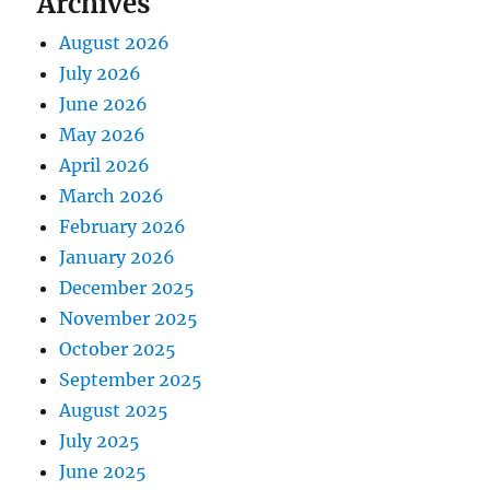
Archives
August 2026
July 2026
June 2026
May 2026
April 2026
March 2026
February 2026
January 2026
December 2025
November 2025
October 2025
September 2025
August 2025
July 2025
June 2025