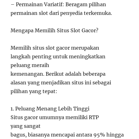
– Permainan Variatif: Beragam pilihan
permainan slot dari penyedia terkemuka.
Mengapa Memilih Situs Slot Gacor?
Memilih situs slot gacor merupakan
langkah penting untuk meningkatkan
peluang meraih
kemenangan. Berikut adalah beberapa
alasan yang menjadikan situs ini sebagai
pilihan yang tepat:
1. Peluang Menang Lebih Tinggi
Situs gacor umumnya memiliki RTP
yang sangat
bagus, biasanya mencapai antara 95% hingga