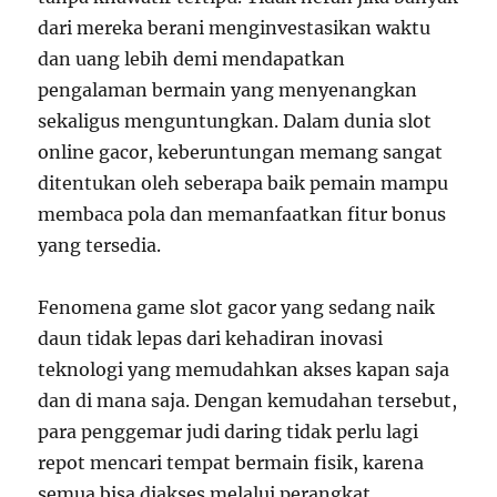
dari mereka berani menginvestasikan waktu
dan uang lebih demi mendapatkan
pengalaman bermain yang menyenangkan
sekaligus menguntungkan. Dalam dunia slot
online gacor, keberuntungan memang sangat
ditentukan oleh seberapa baik pemain mampu
membaca pola dan memanfaatkan fitur bonus
yang tersedia.
Fenomena game slot gacor yang sedang naik
daun tidak lepas dari kehadiran inovasi
teknologi yang memudahkan akses kapan saja
dan di mana saja. Dengan kemudahan tersebut,
para penggemar judi daring tidak perlu lagi
repot mencari tempat bermain fisik, karena
semua bisa diakses melalui perangkat