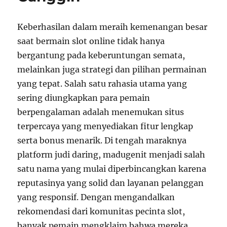
Keberhasilan dalam meraih kemenangan besar
saat bermain slot online tidak hanya
bergantung pada keberuntungan semata,
melainkan juga strategi dan pilihan permainan
yang tepat. Salah satu rahasia utama yang
sering diungkapkan para pemain
berpengalaman adalah menemukan situs
terpercaya yang menyediakan fitur lengkap
serta bonus menarik. Di tengah maraknya
platform judi daring, madugenit menjadi salah
satu nama yang mulai diperbincangkan karena
reputasinya yang solid dan layanan pelanggan
yang responsif. Dengan mengandalkan
rekomendasi dari komunitas pecinta slot,
banyak pemain mengklaim bahwa mereka