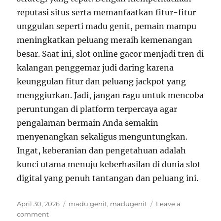
reputasi situs serta memanfaatkan fitur-fitur
unggulan seperti madu genit, pemain mampu
meningkatkan peluang meraih kemenangan
besar. Saat ini, slot online gacor menjadi tren di
kalangan penggemar judi daring karena
keunggulan fitur dan peluang jackpot yang
menggiurkan. Jadi, jangan ragu untuk mencoba
peruntungan di platform terpercaya agar
pengalaman bermain Anda semakin
menyenangkan sekaligus menguntungkan.
Ingat, keberanian dan pengetahuan adalah
kunci utama menuju keberhasilan di dunia slot
digital yang penuh tantangan dan peluang ini.
Posted
Tags
April 30, 2026
madu genit
,
madugenit
Leave a
on
on
comment