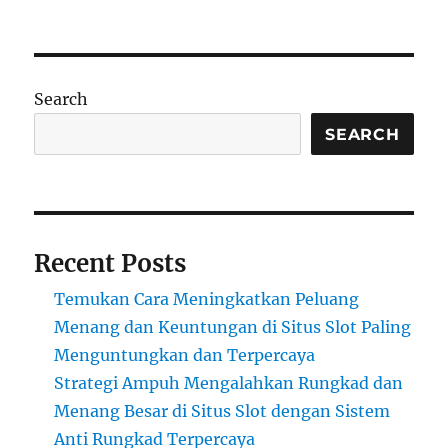
Jelajahi
Cara
Baru
Menang
Lebih
Search
Sering
di
SEARCH
Situs
Online
Gacor
dengan
Teknologi
Recent Posts
Canggih
Temukan Cara Meningkatkan Peluang
Menang dan Keuntungan di Situs Slot Paling
Menguntungkan dan Terpercaya
Strategi Ampuh Mengalahkan Rungkad dan
Menang Besar di Situs Slot dengan Sistem
Anti Rungkad Terpercaya