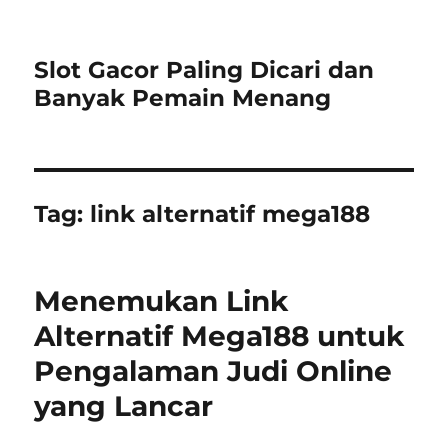
Slot Gacor Paling Dicari dan
Banyak Pemain Menang
Tag:
link alternatif mega188
Menemukan Link
Alternatif Mega188 untuk
Pengalaman Judi Online
yang Lancar