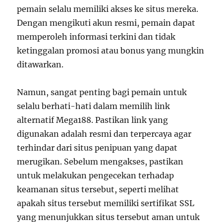
pemain selalu memiliki akses ke situs mereka.
Dengan mengikuti akun resmi, pemain dapat
memperoleh informasi terkini dan tidak
ketinggalan promosi atau bonus yang mungkin
ditawarkan.
Namun, sangat penting bagi pemain untuk
selalu berhati-hati dalam memilih link
alternatif Mega188. Pastikan link yang
digunakan adalah resmi dan terpercaya agar
terhindar dari situs penipuan yang dapat
merugikan. Sebelum mengakses, pastikan
untuk melakukan pengecekan terhadap
keamanan situs tersebut, seperti melihat
apakah situs tersebut memiliki sertifikat SSL
yang menunjukkan situs tersebut aman untuk