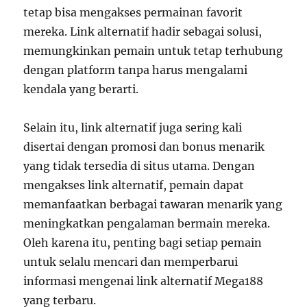
tetap bisa mengakses permainan favorit
mereka. Link alternatif hadir sebagai solusi,
memungkinkan pemain untuk tetap terhubung
dengan platform tanpa harus mengalami
kendala yang berarti.
Selain itu, link alternatif juga sering kali
disertai dengan promosi dan bonus menarik
yang tidak tersedia di situs utama. Dengan
mengakses link alternatif, pemain dapat
memanfaatkan berbagai tawaran menarik yang
meningkatkan pengalaman bermain mereka.
Oleh karena itu, penting bagi setiap pemain
untuk selalu mencari dan memperbarui
informasi mengenai link alternatif Mega188
yang terbaru.