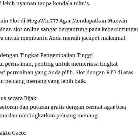
 lebih nyaman tanpa kendala teknis.
main Slot di MegaWin777 Agar Mendapatkan Maxwin
nan slot online sangat bergantung pada keberuntunga
ara untuk membantu Anda meraih jackpot maksimal:
 dengan Tingkat Pengembalian Tinggi
i permainan, penting untuk memeriksa tingkat
ri permainan yang Anda pilih. Slot dengan RTP di atas
 peluang menang yang lebih baik.
s secara Bijak
etoran dan putaran gratis dengan cermat agar bisa
lama dan meningkatkan peluang menang.
Waktu Gacor