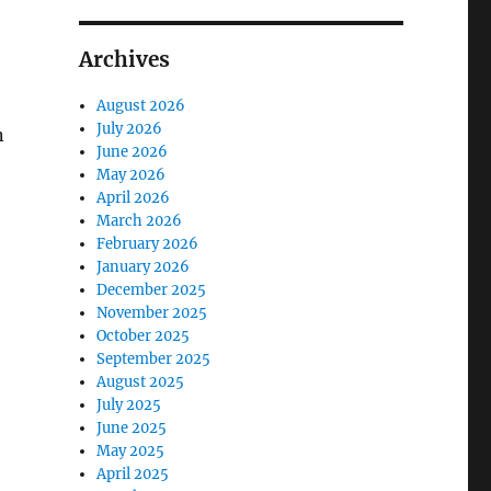
Archives
August 2026
July 2026
n
June 2026
May 2026
April 2026
March 2026
February 2026
January 2026
December 2025
November 2025
October 2025
September 2025
August 2025
July 2025
June 2025
May 2025
April 2025