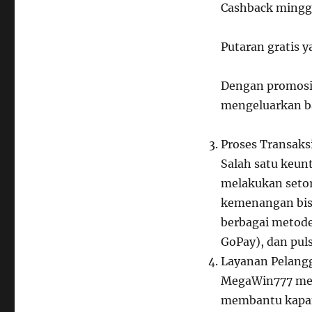
Cashback ming
Putaran gratis
Dengan promosi 
mengeluarkan b
Proses Transaks
Salah satu keu
melakukan setor
kemenangan bisa
berbagai metode
GoPay), dan puls
Layanan Pelangg
MegaWin777 men
membantu kapan 