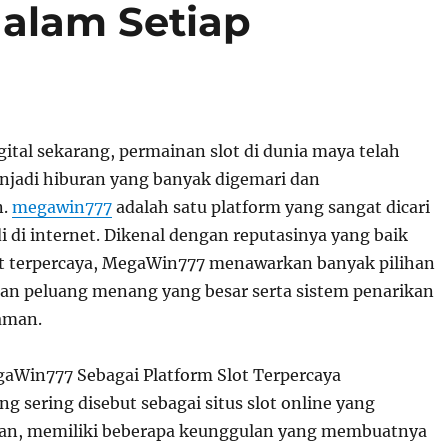
alam Setiap
ital sekarang, permainan slot di dunia maya telah
jadi hiburan yang banyak digemari dan
n.
megawin777
adalah satu platform yang sangat dicari
i di internet. Dikenal dengan reputasinya yang baik
lot terpercaya, MegaWin777 menawarkan banyak pilihan
n peluang menang yang besar serta sistem penarikan
aman.
aWin777 Sebagai Platform Slot Terpercaya
 sering disebut sebagai situs slot online yang
an, memiliki beberapa keunggulan yang membuatnya