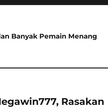
i dan Banyak Pemain Menang
Megawin777, Rasakan