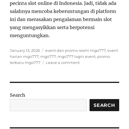
pecinta slot online di Indonesia. Jadi, tidak ada
salahnya mencoba keberuntungan di platform
ini dan merasakan pengalaman bermain slot
yang mengasyikkan serta berpotensi
menguntungkan.
Posted
Tags
January 13, 2026
event dan promo resmi mgo777
,
event
on
harian mgo777
,
mgo777
,
mgo777 login event
,
promo
on
terbaru mgo777
Leave a comment
Panduan
Menggunakan
Fitur
Autoplay
di
Search
Slot
Online
SEARCH