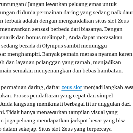
runtungan? Jangan lewatkan peluang emas untuk
ngan di dunia permainan daring yang sedang naik dau
an terbaik adalah dengan mengandalkan situs slot Zeus
 menawarkan sensasi berbeda dari biasanya. Dengan
menarik dan bonus melimpah, Anda dapat merasakan
i sedang berada di Olympus sambil menunggu
ar menghampiri. Banyak pemain merasa nyaman karen
ah dan layanan pelanggan yang ramah, menjadikan
main semakin menyenangkan dan bebas hambatan.
permainan daring, daftar
zeus slot
menjadi langkah awa
kukan. Proses pendaftaran yang cepat dan simpel
nda langsung menikmati berbagai fitur unggulan dari
 ini. Tidak hanya menawarkan tampilan visual yang
 juga peluang mendapatkan jackpot besar yang bisa
dalam sekejap. Situs slot Zeus yang terpercaya