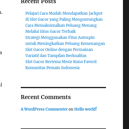
Recent Posts
n.
Pelajari Cara Mudah Mendapatkan Jackpot
di Slot Gacor yang Paling Menguntungkan
Cara Memaksimalkan Peluang Menang
Melalui Situs Gacor Terbaik
Strategi Menggunakan Fitur Autospin
untuk Meningkatkan Peluang Kemenangan
Slot Gacor Online dengan Permainan
a
Variatif dan Tampilan Berkualitas
Slot Gacor Bertema Mesir Kuno Favorit
Komunitas Pemain Indonesia
l
Recent Comments
A WordPress Commenter
on
Hello world!