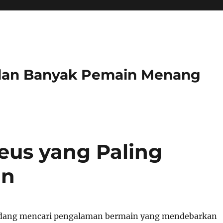
i dan Banyak Pemain Menang
Zeus yang Paling
an
dang mencari pengalaman bermain yang mendebarkan