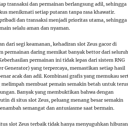
ap transaksi dan permainan berlangsung adil, sehingga
kus menikmati setiap putaran tanpa rasa khawatir.
ribadi dan transaksi menjadi prioritas utama, sehingga
main selalu aman dan nyaman.
n dari segi keamanan, kehadiran slot Zeus gacor di
rm permainan daring memikat banyak bettor dari seluru
Keberhasilan permainan ini tidak lepas dari sistem RNG
Generator) yang terpercaya, memastikan setiap hasil
enar acak dan adil. Kombinasi grafis yang memukau ser
ng melimpah membuat pemain semakin betah untuk teru
ungan. Banyak yang membuktikan bahwa dengan
utin di situs slot Zeus, peluang menang besar semakin
menambah semangat dan antusiasme saat bermain.
us slot Zeus terbaik tidak hanya menyuguhkan hiburan