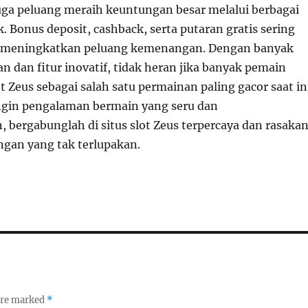
juga peluang meraih keuntungan besar melalui berbagai
 Bonus deposit, cashback, serta putaran gratis sering
uk meningkatkan peluang kemenangan. Dengan banyak
n dan fitur inovatif, tidak heran jika banyak pemain
Zeus sebagai salah satu permainan paling gacor saat ini
 ingin pengalaman bermain yang seru dan
bergabunglah di situs slot Zeus terpercaya dan rasaka
gan yang tak terlupakan.
 are marked
*