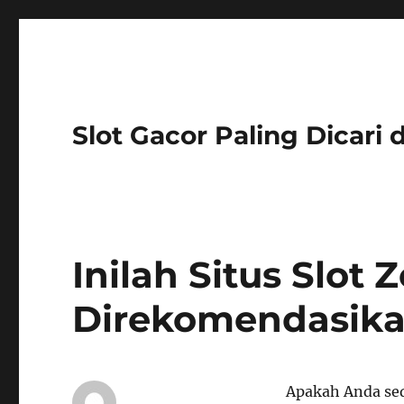
Slot Gacor Paling Dicar
Inilah Situs Slot 
Direkomendasik
Apakah Anda se