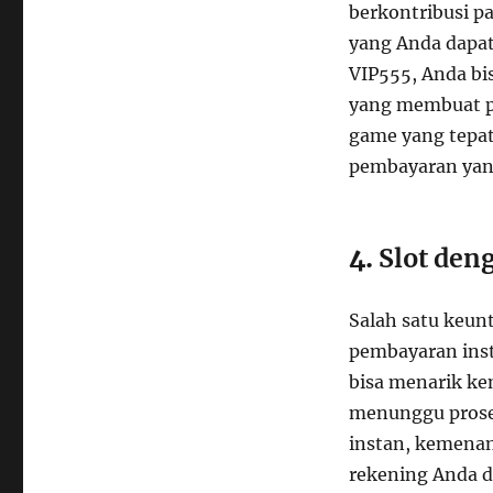
berkontribusi p
yang Anda dapat
VIP555, Anda bi
yang membuat 
game yang tepat
pembayaran yan
4.
Slot den
Salah satu keun
pembayaran inst
bisa menarik k
menunggu prose
instan, kemena
rekening Anda 