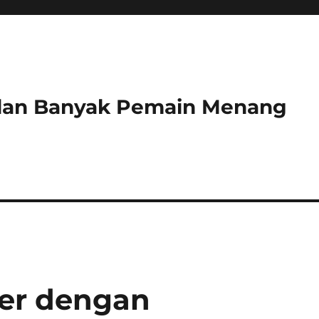
i dan Banyak Pemain Menang
ler dengan