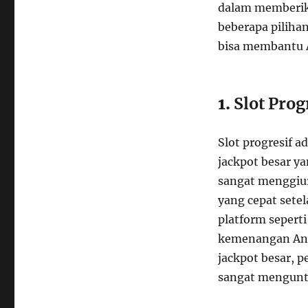
Banyak
dalam memberika
beberapa piliha
bisa membantu 
1.
Slot Pro
Slot progresif 
jackpot besar y
sangat menggiur
yang cepat set
platform sepert
kemenangan Anda
jackpot besar, 
sangat mengun