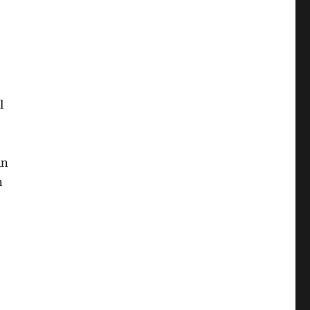
l
in
n