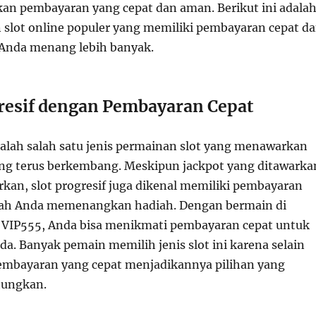
n pembayaran yang cepat dan aman. Berikut ini adala
n slot online populer yang memiliki pembayaran cepat d
Anda menang lebih banyak.
gresif dengan Pembayaran Cepat
adalah salah satu jenis permainan slot yang menawarkan
ang terus berkembang. Meskipun jackpot yang ditawarka
kan, slot progresif juga dikenal memiliki pembayaran
elah Anda memenangkan hadiah. Dengan bermain di
i VIP555, Anda bisa menikmati pembayaran cepat untuk
. Banyak pemain memilih jenis slot ini karena selain
pembayaran yang cepat menjadikannya pilihan yang
tungkan.