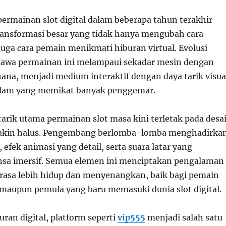
rmainan slot digital dalam beberapa tahun terakhir
ansformasi besar yang tidak hanya mengubah cara
juga cara pemain menikmati hiburan virtual. Evolusi
awa permainan ini melampaui sekadar mesin dengan
ana, menjadi medium interaktif dengan daya tarik visua
alam yang memikat banyak penggemar.
tarik utama permainan slot masa kini terletak pada desa
makin halus. Pengembang berlomba-lomba menghadirka
, efek animasi yang detail, serta suara latar yang
a imersif. Semua elemen ini menciptakan pengalaman
rasa lebih hidup dan menyenangkan, baik bagi pemain
aupun pemula yang baru memasuki dunia slot digital.
ran digital, platform seperti
vip555
menjadi salah satu