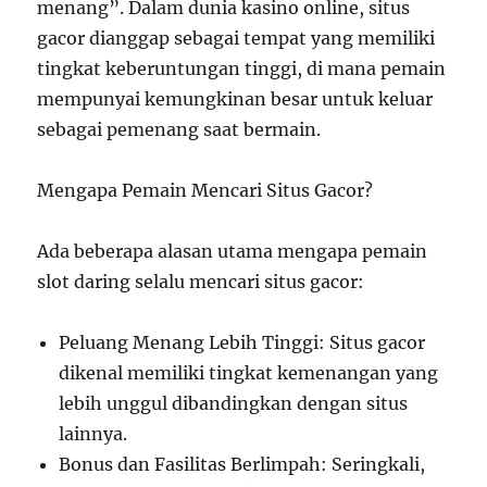
menang”. Dalam dunia kasino online, situs
gacor dianggap sebagai tempat yang memiliki
tingkat keberuntungan tinggi, di mana pemain
mempunyai kemungkinan besar untuk keluar
sebagai pemenang saat bermain.
Mengapa Pemain Mencari Situs Gacor?
Ada beberapa alasan utama mengapa pemain
slot daring selalu mencari situs gacor:
Peluang Menang Lebih Tinggi: Situs gacor
dikenal memiliki tingkat kemenangan yang
lebih unggul dibandingkan dengan situs
lainnya.
Bonus dan Fasilitas Berlimpah: Seringkali,