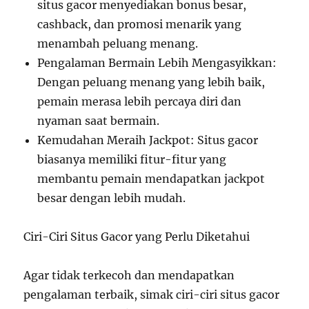
situs gacor menyediakan bonus besar,
cashback, dan promosi menarik yang
menambah peluang menang.
Pengalaman Bermain Lebih Mengasyikkan:
Dengan peluang menang yang lebih baik,
pemain merasa lebih percaya diri dan
nyaman saat bermain.
Kemudahan Meraih Jackpot: Situs gacor
biasanya memiliki fitur-fitur yang
membantu pemain mendapatkan jackpot
besar dengan lebih mudah.
Ciri-Ciri Situs Gacor yang Perlu Diketahui
Agar tidak terkecoh dan mendapatkan
pengalaman terbaik, simak ciri-ciri situs gacor