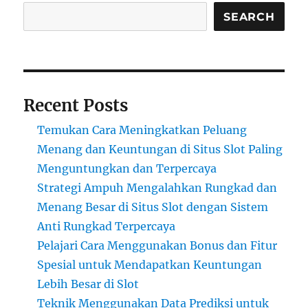
SEARCH
Recent Posts
Temukan Cara Meningkatkan Peluang
Menang dan Keuntungan di Situs Slot Paling
Menguntungkan dan Terpercaya
Strategi Ampuh Mengalahkan Rungkad dan
Menang Besar di Situs Slot dengan Sistem
Anti Rungkad Terpercaya
Pelajari Cara Menggunakan Bonus dan Fitur
Spesial untuk Mendapatkan Keuntungan
Lebih Besar di Slot
Teknik Menggunakan Data Prediksi untuk