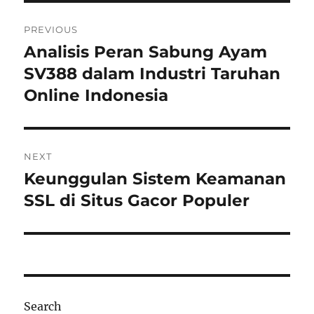
Post
PREVIOUS
navigation
Analisis Peran Sabung Ayam
Previous
post:
SV388 dalam Industri Taruhan
Online Indonesia
NEXT
Keunggulan Sistem Keamanan
Next
post:
SSL di Situs Gacor Populer
Search