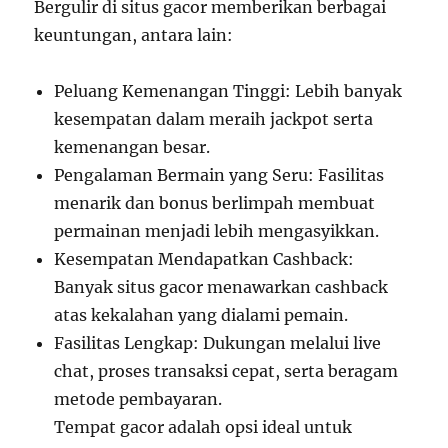
Bergulir di situs gacor memberikan berbagai
keuntungan, antara lain:
Peluang Kemenangan Tinggi: Lebih banyak
kesempatan dalam meraih jackpot serta
kemenangan besar.
Pengalaman Bermain yang Seru: Fasilitas
menarik dan bonus berlimpah membuat
permainan menjadi lebih mengasyikkan.
Kesempatan Mendapatkan Cashback:
Banyak situs gacor menawarkan cashback
atas kekalahan yang dialami pemain.
Fasilitas Lengkap: Dukungan melalui live
chat, proses transaksi cepat, serta beragam
metode pembayaran.
Tempat gacor adalah opsi ideal untuk