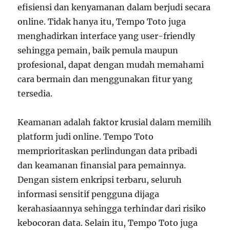
efisiensi dan kenyamanan dalam berjudi secara
online. Tidak hanya itu, Tempo Toto juga
menghadirkan interface yang user-friendly
sehingga pemain, baik pemula maupun
profesional, dapat dengan mudah memahami
cara bermain dan menggunakan fitur yang
tersedia.
Keamanan adalah faktor krusial dalam memilih
platform judi online. Tempo Toto
memprioritaskan perlindungan data pribadi
dan keamanan finansial para pemainnya.
Dengan sistem enkripsi terbaru, seluruh
informasi sensitif pengguna dijaga
kerahasiaannya sehingga terhindar dari risiko
kebocoran data. Selain itu, Tempo Toto juga