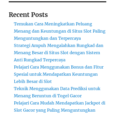
Recent Posts
Temukan Cara Meningkatkan Peluang
Menang dan Keuntungan di Situs Slot Paling
Menguntungkan dan Terpercaya
Strategi Ampuh Mengalahkan Rungkad dan
Menang Besar di Situs Slot dengan Sistem
Anti Rungkad Terpercaya
Pelajari Cara Menggunakan Bonus dan Fitur
Spesial untuk Mendapatkan Keuntungan
Lebih Besar di Slot
Teknik Menggunakan Data Prediksi untuk
Menang Beruntun di Togel Gacor
Pelajari Cara Mudah Mendapatkan Jackpot di
Slot Gacor yang Paling Menguntungkan