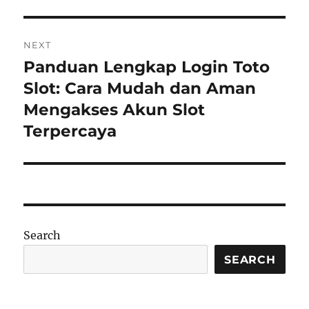
NEXT
Panduan Lengkap Login Toto
Next
post:
Slot: Cara Mudah dan Aman
Mengakses Akun Slot
Terpercaya
Search
SEARCH