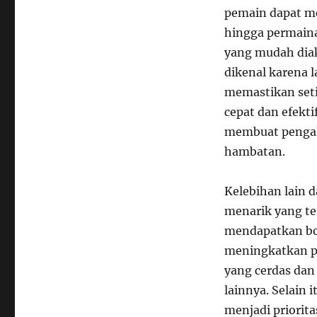
pemain dapat men
hingga permaina
yang mudah diak
dikenal karena 
memastikan seti
cepat dan efekti
membuat pengal
hambatan.
Kelebihan lain d
menarik yang t
mendapatkan bon
meningkatkan p
yang cerdas dan
lainnya. Selain 
menjadi priorit