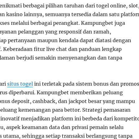
ikmati berbagai pilihan taruhan dari togel online, slot
n kasino lainnya, semuanya tersedia dalam satu platfo
ses melalui berbagai perangkat. Kampungbet juga
layanan pelanggan yang responsif dan ramah,
ap pertanyaan maupun kendala dapat diatasi dengan
f. Keberadaan fitur live chat dan panduan lengkap
aman berjudi semakin menyenangkan dan tanpa
ari
situs togel
ini terletak pada sistem bonus dan promos
erus diperbarui. Kampungbet memberikan peluang
us deposit, cashback, dan jackpot besar yang mampu
eluang kemenangan para bettor. Strategi pemasaran
 inovatif menjadikan platform ini berbeda dari kompetit
itu, aspek keamanan data dan privasi pemain selalu
as utama, sehingga setiap transaksi berlangsung tanpa