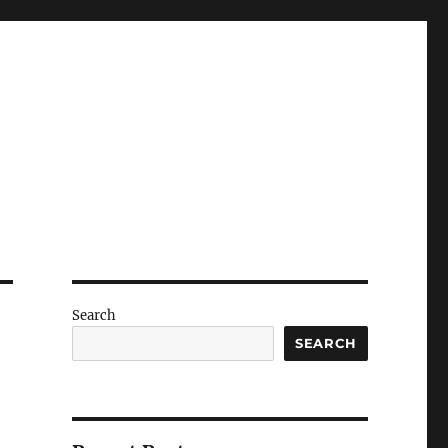
Search
SEARCH