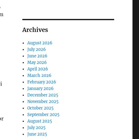
,
rm
Archives
August 2026
July 2026
June 2026
May 2026
April 2026
March 2026
February 2026
i
January 2026
December 2025
November 2025
October 2025
September 2025
or
August 2025
July 2025
June 2025