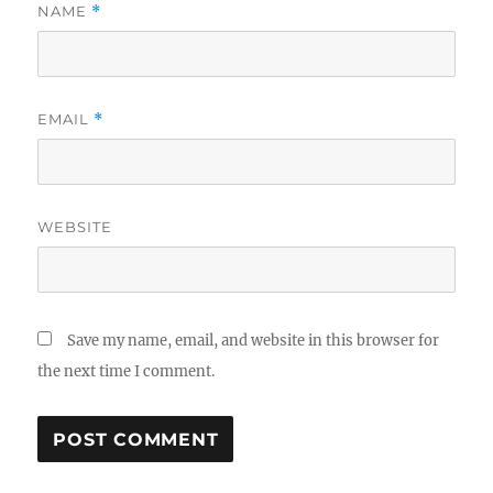
NAME
*
EMAIL
*
WEBSITE
Save my name, email, and website in this browser for
the next time I comment.