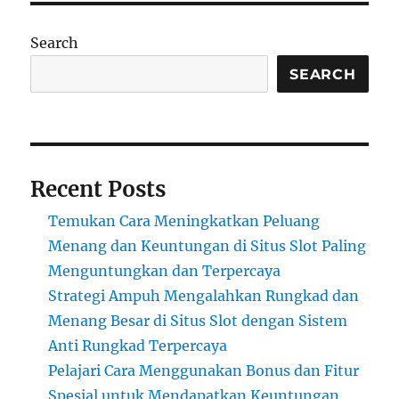
Search
SEARCH
Recent Posts
Temukan Cara Meningkatkan Peluang
Menang dan Keuntungan di Situs Slot Paling
Menguntungkan dan Terpercaya
Strategi Ampuh Mengalahkan Rungkad dan
Menang Besar di Situs Slot dengan Sistem
Anti Rungkad Terpercaya
Pelajari Cara Menggunakan Bonus dan Fitur
Spesial untuk Mendapatkan Keuntungan