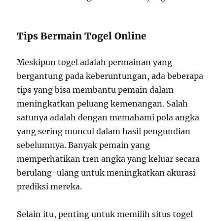
Tips Bermain Togel Online
Meskipun togel adalah permainan yang
bergantung pada keberuntungan, ada beberapa
tips yang bisa membantu pemain dalam
meningkatkan peluang kemenangan. Salah
satunya adalah dengan memahami pola angka
yang sering muncul dalam hasil pengundian
sebelumnya. Banyak pemain yang
memperhatikan tren angka yang keluar secara
berulang-ulang untuk meningkatkan akurasi
prediksi mereka.
Selain itu, penting untuk memilih situs togel