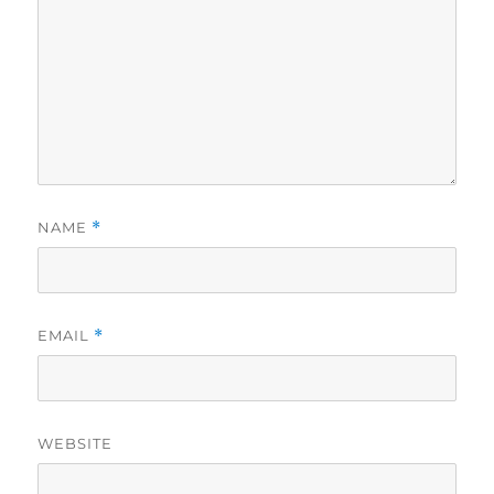
NAME
*
EMAIL
*
WEBSITE