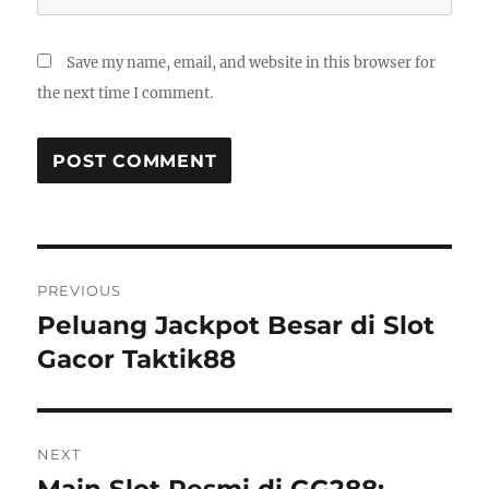
Save my name, email, and website in this browser for
the next time I comment.
Post
PREVIOUS
navigation
Peluang Jackpot Besar di Slot
Previous
post:
Gacor Taktik88
NEXT
Next