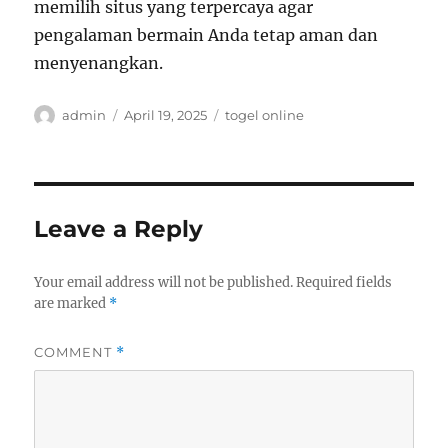
memilih situs yang terpercaya agar
pengalaman bermain Anda tetap aman dan
menyenangkan.
Author
Posted
Tags
admin
April 19, 2025
togel online
on
Leave a Reply
Your email address will not be published.
Required fields
are marked
*
COMMENT
*