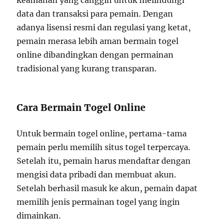
keamanan yang canggih untuk melindungi
data dan transaksi para pemain. Dengan
adanya lisensi resmi dan regulasi yang ketat,
pemain merasa lebih aman bermain togel
online dibandingkan dengan permainan
tradisional yang kurang transparan.
Cara Bermain Togel Online
Untuk bermain togel online, pertama-tama
pemain perlu memilih situs togel terpercaya.
Setelah itu, pemain harus mendaftar dengan
mengisi data pribadi dan membuat akun.
Setelah berhasil masuk ke akun, pemain dapat
memilih jenis permainan togel yang ingin
dimainkan.