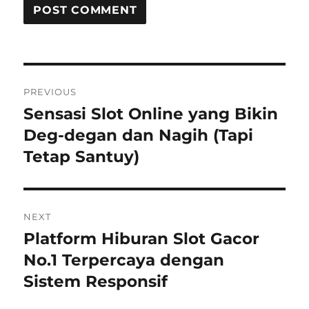
Post
PREVIOUS
navigation
Sensasi Slot Online yang Bikin
Previous
post:
Deg-degan dan Nagih (Tapi
Tetap Santuy)
NEXT
Platform Hiburan Slot Gacor
Next
post:
No.1 Terpercaya dengan
Sistem Responsif