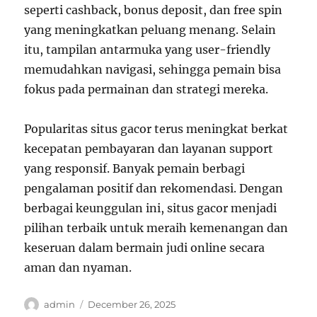
seperti cashback, bonus deposit, dan free spin
yang meningkatkan peluang menang. Selain
itu, tampilan antarmuka yang user-friendly
memudahkan navigasi, sehingga pemain bisa
fokus pada permainan dan strategi mereka.
Popularitas situs gacor terus meningkat berkat
kecepatan pembayaran dan layanan support
yang responsif. Banyak pemain berbagi
pengalaman positif dan rekomendasi. Dengan
berbagai keunggulan ini, situs gacor menjadi
pilihan terbaik untuk meraih kemenangan dan
keseruan dalam bermain judi online secara
aman dan nyaman.
Author
Posted
admin
December 26, 2025