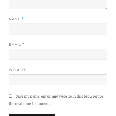
NAME
*
EMAIL
*
WEBSITE
Save my name, email, and website in this browser for
the next time I comment.