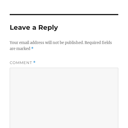
on
Leave a Reply
Your email address will not be published.
Required fields
are marked
*
COMMENT
*