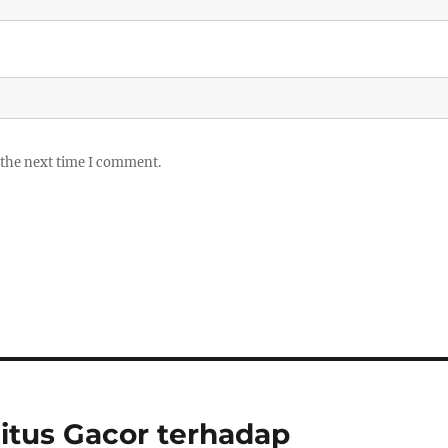
 the next time I comment.
itus Gacor terhadap