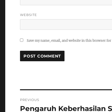
WEBSITE
Save my name, email, and website in this browser for
Post
PREVIOUS
navigation
Pengaruh Keberhasilan S
Previous