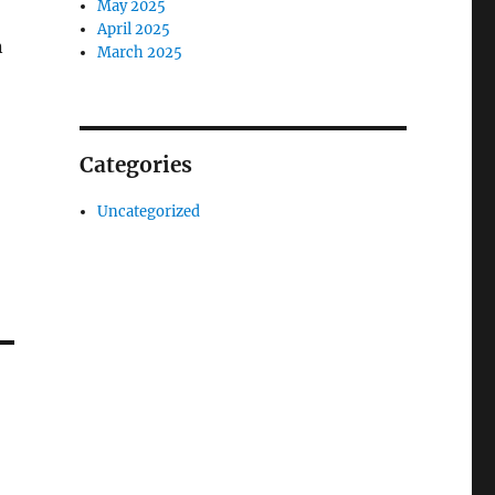
May 2025
April 2025
n
March 2025
Categories
Uncategorized