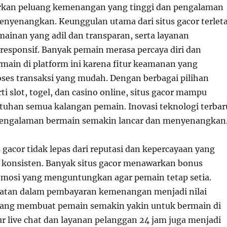
kan peluang kemenangan yang tinggi dan pengalaman
nyenangkan. Keunggulan utama dari situs gacor terlet
mainan yang adil dan transparan, serta layanan
responsif. Banyak pemain merasa percaya diri dan
main di platform ini karena fitur keamanan yang
oses transaksi yang mudah. Dengan berbagai pilihan
i slot, togel, dan casino online, situs gacor mampu
uhan semua kalangan pemain. Inovasi teknologi terbar
engalaman bermain semakin lancar dan menyenangkan
s gacor tidak lepas dari reputasi dan kepercayaan yang
 konsisten. Banyak situs gacor menawarkan bonus
mosi yang menguntungkan agar pemain tetap setia.
epatan dalam pembayaran kemenangan menjadi nilai
ang membuat pemain semakin yakin untuk bermain di
tur live chat dan layanan pelanggan 24 jam juga menjadi