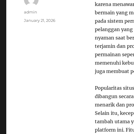
karena menawar
Author
admin
bermain yang me
Posted
January 21, 2026
pada sistem per
on
pelanggan yang 
nyaman saat ber
terjamin dan pr
permainan sepert
memenuhi kebut
juga membuat p
Popularitas situ
dibangun secara
menarik dan pro
Selain itu, kec
tambah utama y
platform ini. Fi