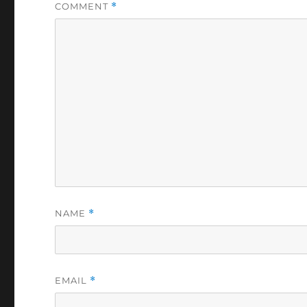
COMMENT
*
NAME
*
EMAIL
*