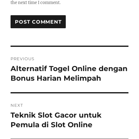
the next time I comment.
Post
PREVIOUS
navigation
Alternatif Togel Online dengan
Previous
post:
Bonus Harian Melimpah
NEXT
Teknik Slot Gacor untuk
Next
post:
Pemula di Slot Online