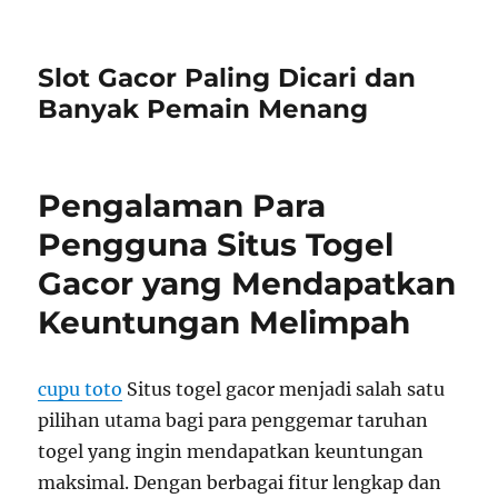
Slot Gacor Paling Dicari dan
Banyak Pemain Menang
Pengalaman Para
Pengguna Situs Togel
Gacor yang Mendapatkan
Keuntungan Melimpah
cupu toto
Situs togel gacor menjadi salah satu
pilihan utama bagi para penggemar taruhan
togel yang ingin mendapatkan keuntungan
maksimal. Dengan berbagai fitur lengkap dan