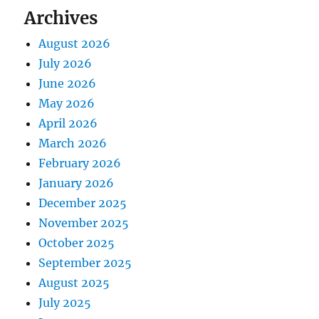
Archives
August 2026
July 2026
June 2026
May 2026
April 2026
March 2026
February 2026
January 2026
December 2025
November 2025
October 2025
September 2025
August 2025
July 2025