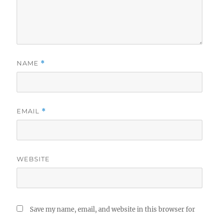
NAME
*
EMAIL
*
WEBSITE
Save my name, email, and website in this browser for