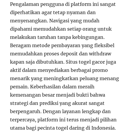
Pengalaman pengguna di platform ini sangat
diperhatikan agar tetap nyaman dan
menyenangkan. Navigasi yang mudah
dipahami memudahkan setiap orang untuk
melakukan taruhan tanpa kebingungan.
Beragam metode pembayaran yang fleksibel
memudahkan proses deposit dan withdraw
kapan saja dibutuhkan. Situs togel gacor juga
aktif dalam menyediakan berbagai promo
menarik yang meningkatkan peluang menang
pemain. Keberhasilan dalam meraih
kemenangan besar menjadi bukti bahwa
strategi dan prediksi yang akurat sangat
berpengaruh. Dengan layanan lengkap dan
terpercaya, platform ini terus menjadi pilihan
utama bagi pecinta togel daring di Indonesia.