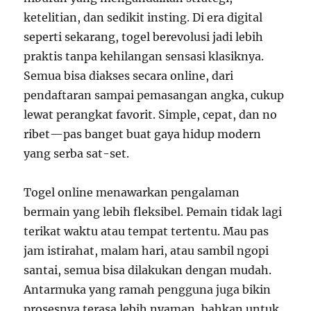
ketelitian, dan sedikit insting. Di era digital
seperti sekarang, togel berevolusi jadi lebih
praktis tanpa kehilangan sensasi klasiknya.
Semua bisa diakses secara online, dari
pendaftaran sampai pemasangan angka, cukup
lewat perangkat favorit. Simple, cepat, dan no
ribet—pas banget buat gaya hidup modern
yang serba sat-set.
Togel online menawarkan pengalaman
bermain yang lebih fleksibel. Pemain tidak lagi
terikat waktu atau tempat tertentu. Mau pas
jam istirahat, malam hari, atau sambil ngopi
santai, semua bisa dilakukan dengan mudah.
Antarmuka yang ramah pengguna juga bikin
prosesnya terasa lebih nyaman, bahkan untuk