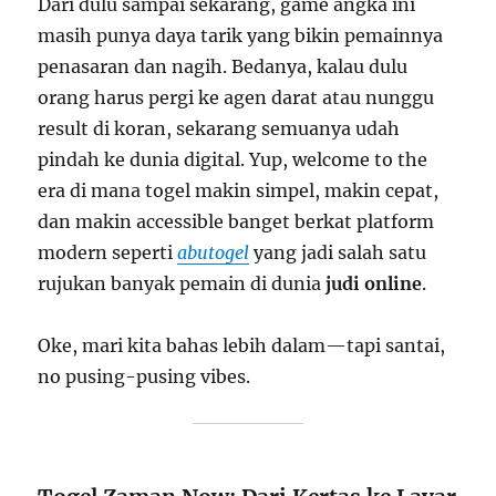
Dari dulu sampai sekarang, game angka ini
masih punya daya tarik yang bikin pemainnya
penasaran dan nagih. Bedanya, kalau dulu
orang harus pergi ke agen darat atau nunggu
result di koran, sekarang semuanya udah
pindah ke dunia digital. Yup, welcome to the
era di mana togel makin simpel, makin cepat,
dan makin accessible banget berkat platform
modern seperti
abutogel
yang jadi salah satu
rujukan banyak pemain di dunia
judi online
.
Oke, mari kita bahas lebih dalam—tapi santai,
no pusing-pusing vibes.