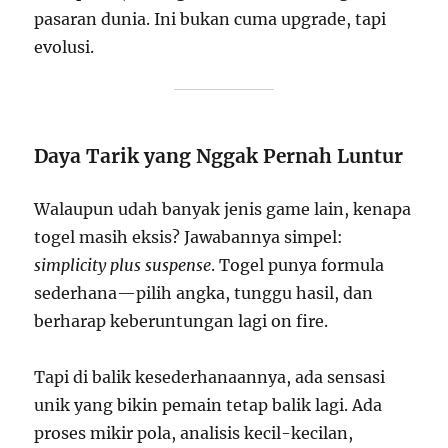
pasaran dunia. Ini bukan cuma upgrade, tapi
evolusi.
Daya Tarik yang Nggak Pernah Luntur
Walaupun udah banyak jenis game lain, kenapa
togel masih eksis? Jawabannya simpel:
simplicity plus suspense
. Togel punya formula
sederhana—pilih angka, tunggu hasil, dan
berharap keberuntungan lagi on fire.
Tapi di balik kesederhanaannya, ada sensasi
unik yang bikin pemain tetap balik lagi. Ada
proses mikir pola, analisis kecil-kecilan,