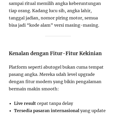
sampai ritual memilih angka keberuntungan
tiap orang. Kadang lucu sih, angka lahir,
tanggal jadian, nomor piring motor, semua
bisa jadi “kode alam” versi masing-masing.
Kenalan dengan Fitur-Fitur Kekinian
Platform seperti abutogel bukan cuma tempat
pasang angka. Mereka udah level upgrade
dengan fitur modern yang bikin pengalaman
bermain makin smooth:
Live result
cepat tanpa delay
Tersedia pasaran internasional
yang update