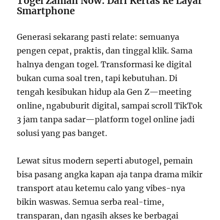
Togel Zaman Now: Dari Kertas ke Layar
Smartphone
Generasi sekarang pasti relate: semuanya
pengen cepat, praktis, dan tinggal klik. Sama
halnya dengan togel. Transformasi ke digital
bukan cuma soal tren, tapi kebutuhan. Di
tengah kesibukan hidup ala Gen Z—meeting
online, ngabuburit digital, sampai scroll TikTok
3 jam tanpa sadar—platform togel online jadi
solusi yang pas banget.
Lewat situs modern seperti abutogel, pemain
bisa pasang angka kapan aja tanpa drama mikir
transport atau ketemu calo yang vibes-nya
bikin waswas. Semua serba real-time,
transparan, dan ngasih akses ke berbagai