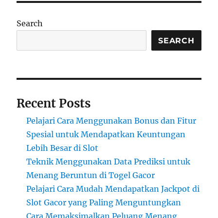
Judi
Togel
Search
Online
Terpercaya
SEARCH
dengan
Sistem
Aman
dan
Profesional
Recent Posts
Pelajari Cara Menggunakan Bonus dan Fitur
Spesial untuk Mendapatkan Keuntungan
Lebih Besar di Slot
Teknik Menggunakan Data Prediksi untuk
Menang Beruntun di Togel Gacor
Pelajari Cara Mudah Mendapatkan Jackpot di
Slot Gacor yang Paling Menguntungkan
Cara Memaksimalkan Peluang Menang