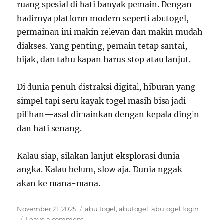
ruang spesial di hati banyak pemain. Dengan
hadirnya platform modern seperti abutogel,
permainan ini makin relevan dan makin mudah
diakses. Yang penting, pemain tetap santai,
bijak, dan tahu kapan harus stop atau lanjut.
Di dunia penuh distraksi digital, hiburan yang
simpel tapi seru kayak togel masih bisa jadi
pilihan—asal dimainkan dengan kepala dingin
dan hati senang.
Kalau siap, silakan lanjut eksplorasi dunia
angka. Kalau belum, slow aja. Dunia nggak
akan ke mana-mana.
Posted
Tags
November 21, 2025
abu togel
,
abutogel
,
abutogel login
on
on
Leave a comment