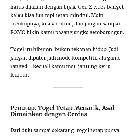
harus dijalani dengan bijak. Gen Z vibes banget
kalau bisa fun tapi tetap mindful. Main
secukupnya, kuasai ritme, dan jangan sampai
FOMO bikin kamu pasang angka sembarangan.
Togel itu hiburan, bukan tekanan hidup. Jadi
jangan diputer jadi mode kompetitif ala game
ranked—kecuali kamu mau jantung kerja
lembur.
Penutup: Togel Tetap Menarik, Asal
Dimainkan dengan Cerdas
Dari dulu sampai sekarang, togel tetap punya