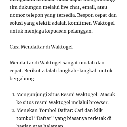
tim dukungan melalui live chat, email, atau
nomor telepon yang tersedia. Respon cepat dan
solusi yang efektif adalah komitmen Waktogel
untuk menjaga kepuasan pelanggan.
Cara Mendaftar di Waktogel
Mendaftar di Waktogel sangat mudah dan
cepat. Berikut adalah langkah-langkah untuk
bergabung:
Mengunjungi Situs Resmi Waktogel: Masuk
ke situs resmi Waktogel melalui browser.
Menekan Tombol Daftar: Cari dan klik
tombol “Daftar” yang biasanya terletak di
bagian atas halaman.