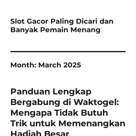
Slot Gacor Paling Dicari dan
Banyak Pemain Menang
Month:
March 2025
Panduan Lengkap
Bergabung di Waktogel:
Mengapa Tidak Butuh
Trik untuk Memenangkan
Hadiah Besar