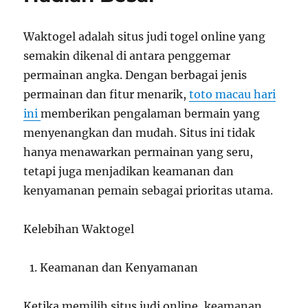
Waktogel adalah situs judi togel online yang
semakin dikenal di antara penggemar
permainan angka. Dengan berbagai jenis
permainan dan fitur menarik,
toto macau hari
ini
memberikan pengalaman bermain yang
menyenangkan dan mudah. Situs ini tidak
hanya menawarkan permainan yang seru,
tetapi juga menjadikan keamanan dan
kenyamanan pemain sebagai prioritas utama.
Kelebihan Waktogel
Keamanan dan Kenyamanan
Ketika memilih situs judi online, keamanan