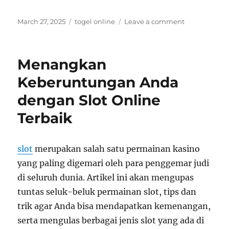
Posted
Tags
on
March 27, 2025
togel online
Leave a comment
on
Menggali
Popularitas
Togel
Menangkan
Online:
Keuntungan
Keberuntungan Anda
dan
dengan Slot Online
Tips
Bermain
Terbaik
Aman
slot
merupakan salah satu permainan kasino
yang paling digemari oleh para penggemar judi
di seluruh dunia. Artikel ini akan mengupas
tuntas seluk-beluk permainan slot, tips dan
trik agar Anda bisa mendapatkan kemenangan,
serta mengulas berbagai jenis slot yang ada di