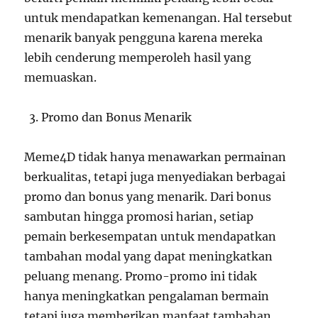
untuk mendapatkan kemenangan. Hal tersebut
menarik banyak pengguna karena mereka
lebih cenderung memperoleh hasil yang
memuaskan.
Promo dan Bonus Menarik
Meme4D tidak hanya menawarkan permainan
berkualitas, tetapi juga menyediakan berbagai
promo dan bonus yang menarik. Dari bonus
sambutan hingga promosi harian, setiap
pemain berkesempatan untuk mendapatkan
tambahan modal yang dapat meningkatkan
peluang menang. Promo-promo ini tidak
hanya meningkatkan pengalaman bermain
tetapi juga memberikan manfaat tambahan