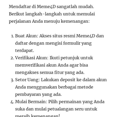
Mendaftar di Meme4D sangatlah mudah.
Berikut langkah-langkah untuk memulai
perjalanan Anda menuju kemenangan:
Buat Akun: Akses situs resmi Meme4D dan
daftar dengan mengisi formulir yang
terdapat.
Verifikasi Akun: Ikuti petunjuk untuk
memverifikasi akun Anda agar bisa
mengakses semua fitur yang ada.
Setor Uang: Lakukan deposit ke dalam akun
Anda menggunakan berbagai metode
pembayaran yang ada.
Mulai Bermain: Pilih permainan yang Anda
suka dan mulai petualangan seru untuk
meraih kemenangan!