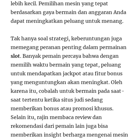
lebih kecil. Pemilihan mesin yang tepat
berdasarkan gaya bermain dan anggaran Anda
dapat meningkatkan peluang untuk menang.
Tak hanya soal strategi, keberuntungan juga
memegang peranan penting dalam permainan
slot
. Banyak pemain percaya bahwa dengan
memilih waktu bermain yang tepat, peluang
untuk mendapatkan jackpot atau fitur bonus
yang menguntungkan akan meningkat. Oleh
karena itu, cobalah untuk bermain pada saat-
saat tertentu ketika situs judi sedang
memberikan bonus atau promosi khusus.
Selain itu, rajin membaca review dan
rekomendasi dari pemain lain juga bisa
memberikan insight berharga mengenai mesin