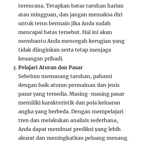
terencana. Tetapkan batas taruhan harian
atau mingguan, dan jangan memaksa diri
untuk terus bermain jika Anda sudah
mencapai batas tersebut. Hal ini akan
membantu Anda mencegah kerugian yang
tidak diinginkan serta tetap menjaga
keuangan pribadi.
Pelajari Aturan dan Pasar
Sebelum memasang taruhan, pahami
dengan baik aturan permainan dan jenis
pasar yang tersedia. Masing-masing pasar
memiliki karakteristik dan pola keluaran
angka yang berbeda. Dengan mempelajari
tren dan melakukan analisis sederhana,
Anda dapat membuat prediksi yang lebih
akurat dan meningkatkan peluang menang.