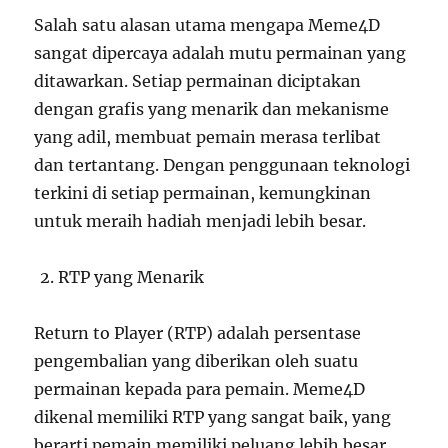
Salah satu alasan utama mengapa Meme4D
sangat dipercaya adalah mutu permainan yang
ditawarkan. Setiap permainan diciptakan
dengan grafis yang menarik dan mekanisme
yang adil, membuat pemain merasa terlibat
dan tertantang. Dengan penggunaan teknologi
terkini di setiap permainan, kemungkinan
untuk meraih hadiah menjadi lebih besar.
RTP yang Menarik
Return to Player (RTP) adalah persentase
pengembalian yang diberikan oleh suatu
permainan kepada para pemain. Meme4D
dikenal memiliki RTP yang sangat baik, yang
berarti pemain memiliki peluang lebih besar