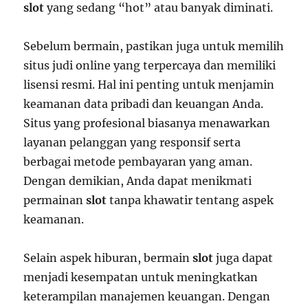
slot
yang sedang “hot” atau banyak diminati.
Sebelum bermain, pastikan juga untuk memilih
situs judi online yang terpercaya dan memiliki
lisensi resmi. Hal ini penting untuk menjamin
keamanan data pribadi dan keuangan Anda.
Situs yang profesional biasanya menawarkan
layanan pelanggan yang responsif serta
berbagai metode pembayaran yang aman.
Dengan demikian, Anda dapat menikmati
permainan
slot
tanpa khawatir tentang aspek
keamanan.
Selain aspek hiburan, bermain
slot
juga dapat
menjadi kesempatan untuk meningkatkan
keterampilan manajemen keuangan. Dengan