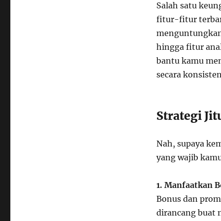
Fitur
Salah satu keun
Unggulan
fitur-fitur ter
Terbaru
menguntungkan. 
hingga fitur ana
bantu kamu men
secara konsisten
Strategi J
Nah, supaya ke
yang wajib kamu
1. Manfaatkan 
Bonus dan prom
dirancang buat 