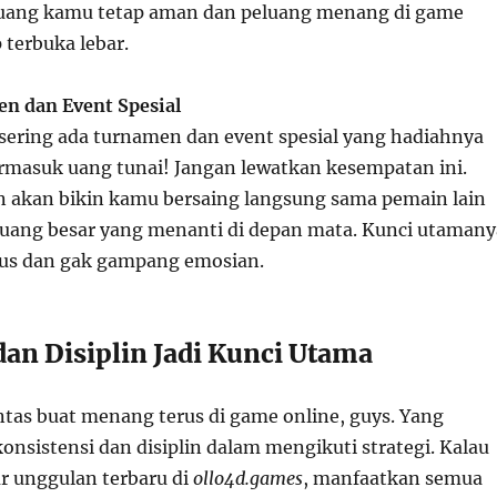
 uang kamu tetap aman dan peluang menang di game
 terbuka lebar.
en dan Event Spesial
 sering ada turnamen dan event spesial yang hadiahnya
ermasuk uang tunai! Jangan lewatkan kesempatan ini.
 akan bikin kamu bersaing langsung sama pemain lain
, uang besar yang menanti di depan mata. Kunci utamany
kus dan gak gampang emosian.
dan Disiplin Jadi Kunci Utama
ntas buat menang terus di game online, guys. Yang
onsistensi dan disiplin dalam mengikuti strategi. Kalau
r unggulan terbaru di
ollo4d.games
, manfaatkan semua