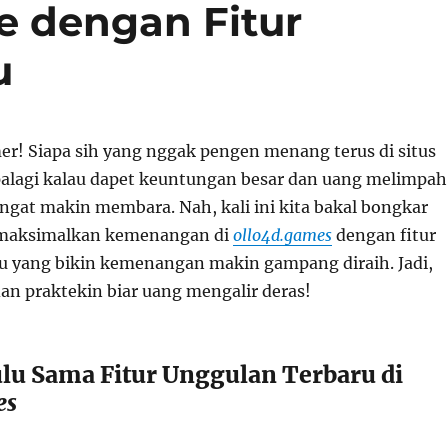
e dengan Fitur
u
er! Siapa sih yang nggak pengen menang terus di situs
alagi kalau dapet keuntungan besar dan uang melimpah
angat makin membara. Nah, kali ini kita bakal bongkar
emaksimalkan kemenangan di
ollo4d.games
dengan fitur
u yang bikin kemenangan makin gampang diraih. Jadi,
dan praktekin biar uang mengalir deras!
lu Sama Fitur Unggulan Terbaru di
es