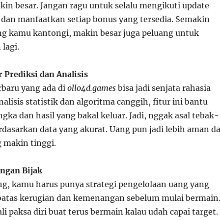
kin besar. Jangan ragu untuk selalu mengikuti update
 dan manfaatkan setiap bonus yang tersedia. Semakin
g kamu kantongi, makin besar juga peluang untuk
lagi.
 Prediksi dan Analisis
erbaru yang ada di
ollo4d.games
bisa jadi senjata rahasia
lisis statistik dan algoritma canggih, fitur ini bantu
gka dan hasil yang bakal keluar. Jadi, nggak asal tebak-
erdasarkan data yang akurat. Uang pun jadi lebih aman d
 makin tinggi.
engan Bijak
ng, kamu harus punya strategi pengelolaan uang yang
batas kerugian dan kemenangan sebelum mulai bermain
li paksa diri buat terus bermain kalau udah capai target.