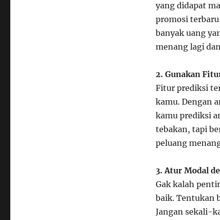
yang didapat ma
promosi terbaru
banyak uang yan
menang lagi dan 
2. Gunakan Fitur
Fitur prediksi t
kamu. Dengan ana
kamu prediksi an
tebakan, tapi b
peluang menang
3. Atur Modal d
Gak kalah penti
baik. Tentukan 
Jangan sekali-ka