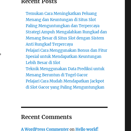
Recent Posts
Temukan Cara Meningkatkan Peluang
Menang dan Keuntungan di Situs Slot
Paling Menguntungkan dan Terpercaya
Strategi Ampuh Mengalahkan Rungkad dan
Menang Besar di Situs Slot dengan Sistem
Anti Rungkad Terpercaya
Pelajari Cara Menggunakan Bonus dan Fitur
,
Spesial untuk Mendapatkan Keuntungan
Lebih Besar di Slot
Teknik Menggunakan Data Prediksi untuk
Menang Beruntun di Togel Gacor
Pelajari Cara Mudah Mendapatkan Jackpot
di Slot Gacor yang Paling Menguntungkan
Recent Comments
A WordPress Commenter
on
Hello world!